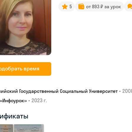
5
от 893 ₽ за урок
одобрать время
•
2008
сийский Государственный Социальный Университет
•
2023 г.
 «Инфоурок»
ификаты