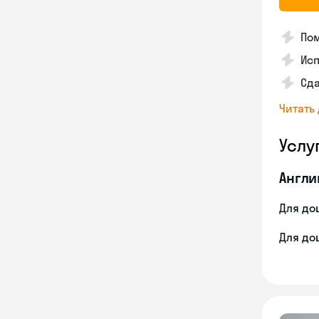
Пом
Ис
Сд
Читать
Услу
Англи
Для до
Для до