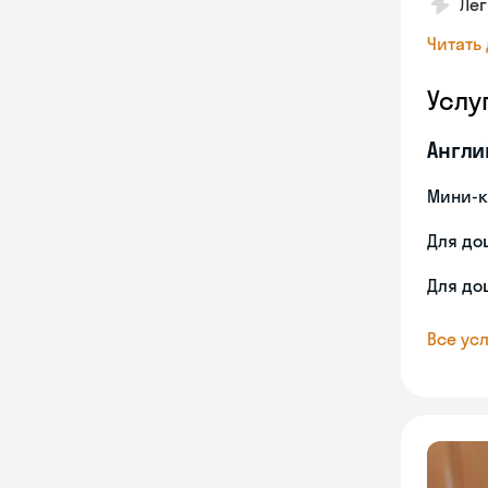
Лег
Читать
Услу
Англи
Мини-к
Для до
Для до
Все усл