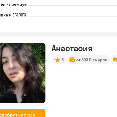
тей - премиум
вка к ЕГЭ/ОГЭ
Анастасия
5
от 893 ₽ за урок
одобрать время