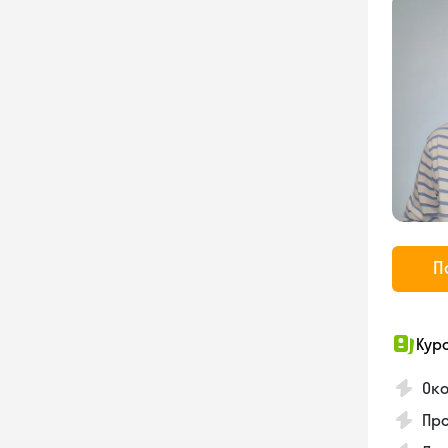
П
Кур
Ок
Про