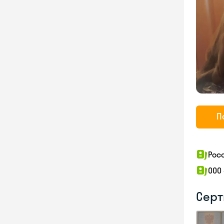
П
Рос
ООО
Серт