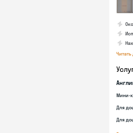
Ок
Ис
На
Читать
Услу
Англи
Мини-к
Для до
Для до