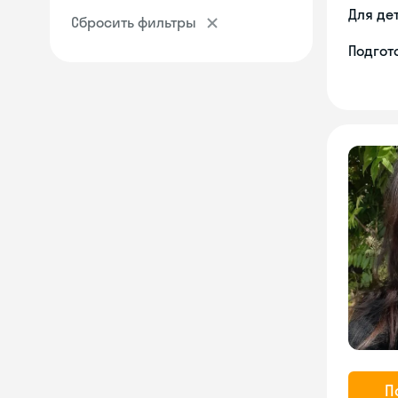
Для де
Сбросить фильтры
Подгото
П