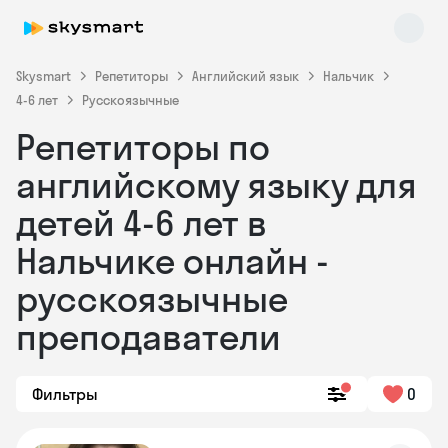
Skysmart
Репетиторы
Английский язык
Нальчик
4-6 лет
Русскоязычные
Репетиторы по
английскому языку для
детей 4-6 лет в
Нальчике онлайн -
Skysmart Chat
online
русскоязычные
преподаватели
Фильтры
0