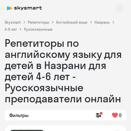
Skysmart
Репетиторы
Английский язык
Назрань
4-6 лет
Русскоязычные
Репетиторы по
английскому языку для
детей в Назрани для
детей 4-6 лет -
Skysmart Chat
online
Русскоязычные
преподаватели онлайн
Фильтры
0