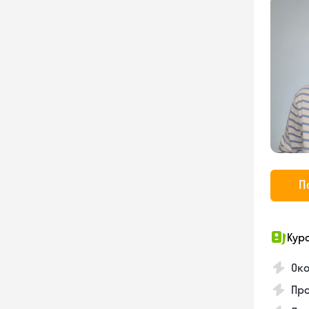
П
Кур
Ок
Про