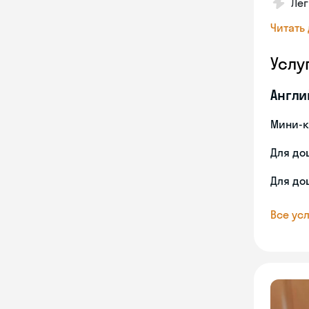
Лег
Читать
Услу
Англи
Мини-к
Для до
Для до
Все усл