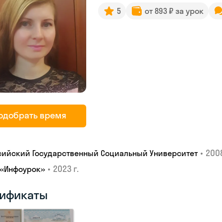
5
от 893 ₽ за урок
одобрать время
•
2008
сийский Государственный Социальный Университет
•
2023 г.
 «Инфоурок»
ификаты