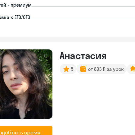
тей - премиум
вка к ЕГЭ/ОГЭ
Анастасия
5
от 893 ₽ за урок
одобрать время