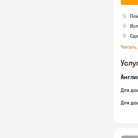
Пом
Ис
Сд
Читать
Услу
Англи
Для до
Для до