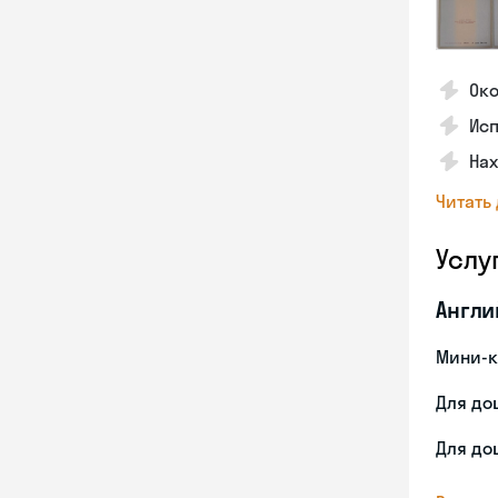
Ок
Ис
На
Читать
Услу
Англи
Мини-к
Для до
Для до