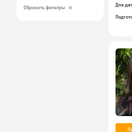
Для де
Сбросить фильтры
Подгото
П