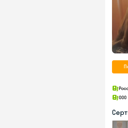
П
Рос
ООО
Серт