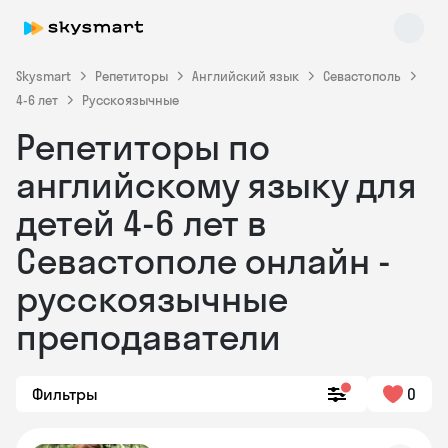
Skysmart
Репетиторы
Английский язык
Севастополь
4-6 лет
Русскоязычные
Репетиторы по
английскому языку для
детей 4-6 лет в
Севастополе онлайн -
Skysmart Chat
online
русскоязычные
преподаватели
Фильтры
0