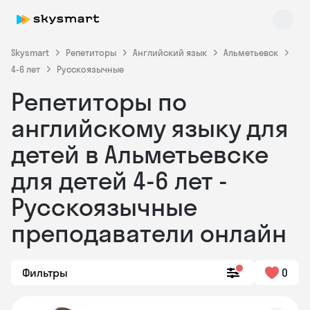
Skysmart
Репетиторы
Английский язык
Альметьевск
4-6 лет
Русскоязычные
Репетиторы по
английскому языку для
детей в Альметьевске
для детей 4-6 лет -
Skysmart Chat
online
Русскоязычные
преподаватели онлайн
Фильтры
0