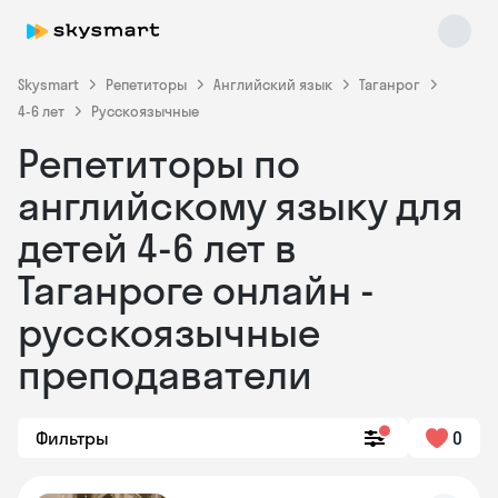
Skysmart
Репетиторы
Английский язык
Таганрог
4-6 лет
Русскоязычные
Репетиторы по
английскому языку для
детей 4-6 лет в
Таганроге онлайн -
Skysmart Chat
online
русскоязычные
преподаватели
Фильтры
0