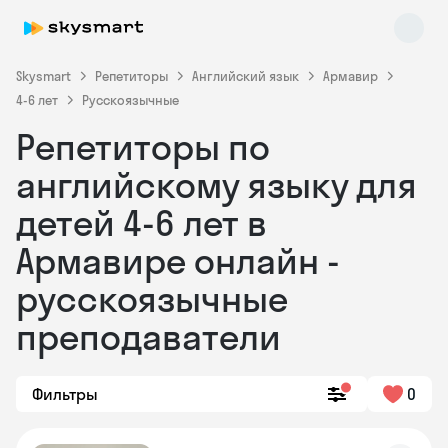
Skysmart
Репетиторы
Английский язык
Армавир
4-6 лет
Русскоязычные
Репетиторы по
английскому языку для
детей 4-6 лет в
Армавире онлайн -
Skysmart Chat
online
русскоязычные
преподаватели
Фильтры
0