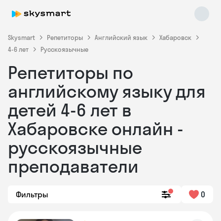
Skysmart
Репетиторы
Английский язык
Хабаровск
4-6 лет
Русскоязычные
Репетиторы по
английскому языку для
детей 4-6 лет в
Хабаровске онлайн -
Skysmart Chat
online
русскоязычные
преподаватели
Фильтры
0