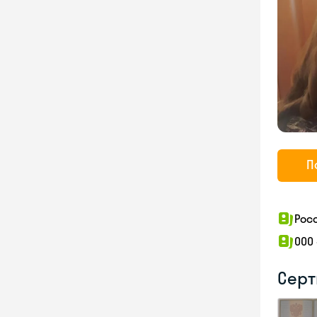
П
Рос
ООО
Серт