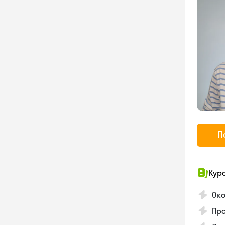
П
Кур
Ок
Про