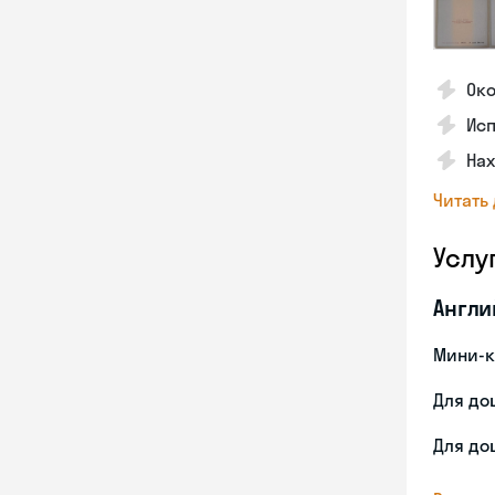
Ок
Ис
На
Читать
Услу
Англи
Мини-к
Для до
Для до