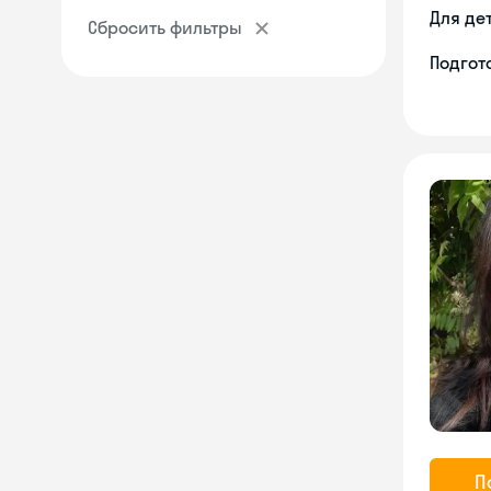
Для де
Сбросить фильтры
Подгото
П