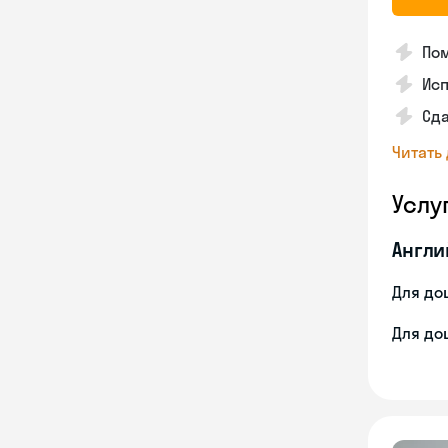
Пом
Ис
Сд
Читать
Услу
Англи
Для до
Для до