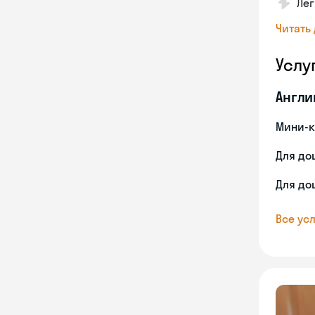
Лег
Читать
Услу
Англи
Мини-к
Для до
Для до
Все усл