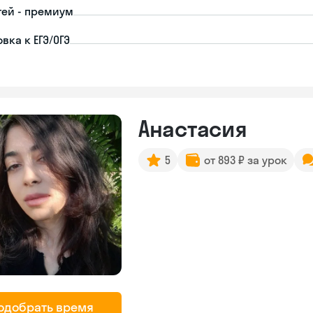
тей - премиум
вка к ЕГЭ/ОГЭ
Анастасия
5
от 893 ₽ за урок
одобрать время