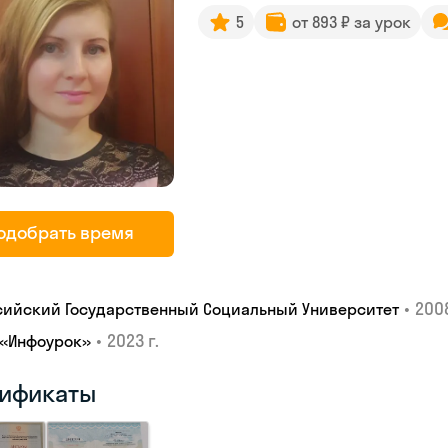
5
от 893 ₽ за урок
одобрать время
•
2008
сийский Государственный Социальный Университет
•
2023 г.
 «Инфоурок»
ификаты