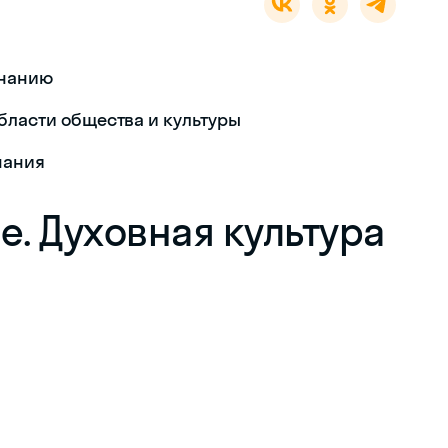
знанию
 области общества и культуры
нания
е. Духовная культура