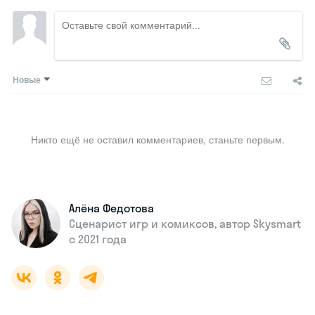
на выборах?
Подсчет голосов
После голосования избирательная
комиссия подсчитывает голоса. Не все
кандидаты и партии готовы бороться за
должности путем справедливой
конкуренции в равных условиях.
Некоторые из них хотят победить на
выборах нечестными методами. Чтобы
пресечь такой сценарий, существуют
следующие меры:
к избирательной комиссии
присоединяются независимые
(иногда международные)
наблюдатели, которые контролируют
выборы;