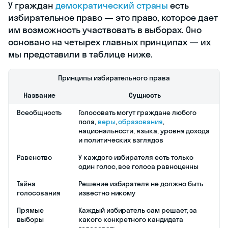
должностных лиц.
Кто может быть избирателем и
избираемым в России
У граждан
демократический страны
есть избирательное право — это право,
которое дает им возможность
участвовать в выборах. Оно основано на
четырех главных принципах — их мы
представили в таблице ниже.
Принципы избирательного права
Название
Сущность
Всеобщность
Голосовать могут граждане
любого пола,
веры
,
образования
,
национальности, языка,