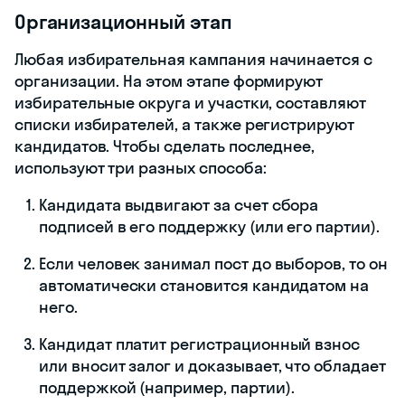
оценивает
спискам, а 
мандаты
предвыборную
— по
распределяют
кампанию,
одноманда
пропорционально
биографию и
округам, т. е
голосам, которые
личные
конкретным
набрала каждая
качества.
кандидатам
партия
Победителем
считают того
кандидата,
который
набрал больше
всего голосов
Президент,
Депутаты
Депутаты
губернатор,
верхней и
Государстве
мэр
нижней палат
думы
парламента
Механизм выборов запускается в день,
когда объявляют дату голосования. С
этого момента берет начало
избирательная кампания
— период,
когда кандидаты и избирательная