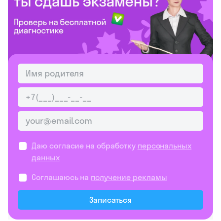
другой документ, по которому человек
может постоянно проживать за
границей. Исключение — если
гражданин хочет стать должностным
лицом в органах местного
самоуправления и его право
избираться подтверждает
международный договор.
Подумайте…
Составьте портрет идеального
кандидата. Какими личностными
чертами должен обладать человек,
который хочет получить
государственную должность? Что
должно мотивировать его на хорошую
работу?