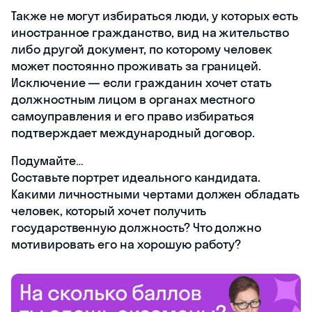
лет — для высших должностных лиц
субъектов РФ, 35 лет — для
президента РФ);
недееспособен;
имеет непогашенную и неснятую
судимость за тяжкие, особо тяжкие
преступления, экстремизм и по ряду
других статей;
погасил или снял с себя судимость
менее 10 лет назад (для тяжких
преступлений) или 15 лет назад (для
особо тяжких преступлений).
Также не могут избираться люди, у
которых есть иностранное
гражданство, вид на жительство либо