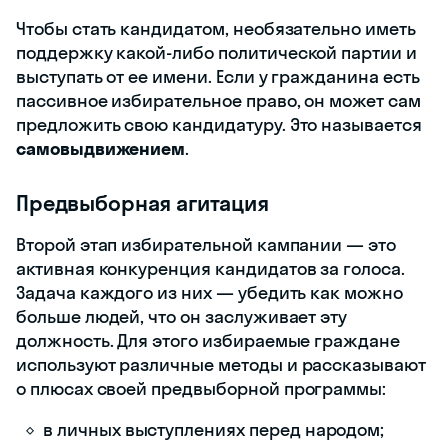
комиссия готовятся к выборам.
Избирательная комиссия
— это
коллегиальный орган, который отвечает
за голосование, порядок на
избирательных участках, чистоту
выборов и подсчет голосов. В нее
входят участковые, территориальные,
окружные комиссии, комиссии
муниципальных образований и
комиссии субъектов РФ. Управляет этой
системой ЦИК — Центральная
избирательная комиссия.
Организационный этап
Любая избирательная кампания
начинается с организации. На этом
этапе формируют избирательные