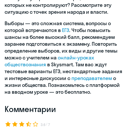
никто не узнает, кого он выбрал. После
этого гражданин опускает бюллетень в
урну для голосования — специальную
запечатанную емкость. Ее вскроют
только при подсчете голосов.
Подумайте…
Как вы считаете, должен ли каждый
гражданин пользоваться активным
избирательным правом — голосовать