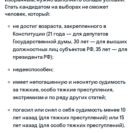
референдуме — человек может, если
он:
достиг возраста 18 лет;
дееспособен;
в момент голосования не находится
в местах лишения свободы.
Чтобы воспользоваться пассивным
избирательным правом, т. е. правом
быть избранным, нужно выполнить
больше условий. Стать кандидатом на
выборах не сможет человек, который:
не достиг возраста, закрепленного в
Конституции (21 года — для
депутатов Государственной думы, 30