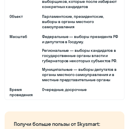
Какими бывают
политические выборы
Вы уже могли догадаться, что выборы
бывают разные, и они делятся на типы
по нескольким критериям. Один из них
мы уже упомянули выше — это их
объект, т. е. пост, на который избирается
кандидат. Теперь подробнее
рассмотрим этот и другие виды
выборов в таблице.
Виды выборов
Критерий
Виды
Способ
Прямые: избиратели
проведения
голосуют за конкретных