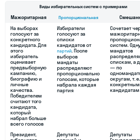
Время
Очередные, досрочные
проведения
Получи больше пользы от
Skysmart:
Подтяни оценки
на курсах
по обществознанию
Выбирай из 230+
репетиторов по
обществознанию
Записывайся на
бесплатные курсы для
детей