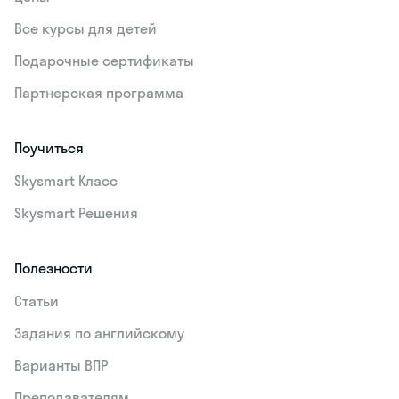
Оставьте заявку на бесплатное
тестирование
Приходите на тестирование вместе
с ребёнком
Получите оценку знаний
и конкретные шаги, чтобы
прокачать их
Цель
Даю согласие на обработку
персональных данных
Соглашаюсь на
получение рекламы
Далее →