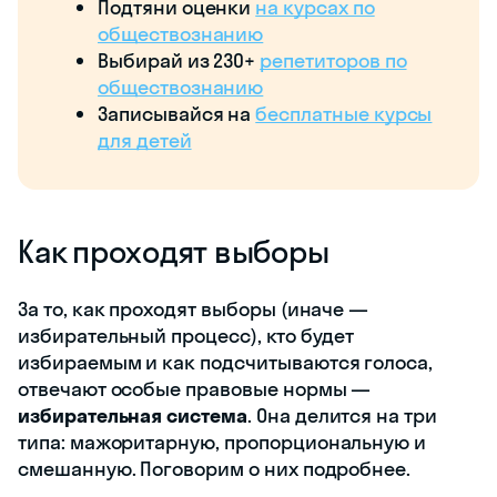
кандидатов на пост.
Косвенные: граждане
голосуют за выборщиков,
которые после избирают
конкретных кандидатов
Объект
Парламентские,
президентские, выборы в
органы местного
самоуправления
Масштаб
Федеральные — выборы
президента РФ и депутатов в
Госдуму.
Региональные — выборы
кандидатов в
государственные органы
власти и губернаторов
некоторых субъектов РФ.
Муниципальные — выборы
депутатов в органы местного
самоуправления и в местные
представительные органы