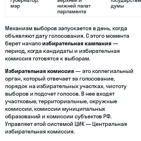
Как проходят выборы
За то, как проходят выборы (иначе —
избирательный процесс), кто будет
избираемым и как подсчитываются
голоса, отвечают особые правовые
нормы —
избирательная система
. Она
делится на три типа: мажоритарную,
пропорциональную и смешанную.
Поговорим о них подробнее.
Виды избирательных систем с примерами
Мажоритарная
Смешан
Пропорциональная
На выборах
Избиратели
Сочетает че
голосуют за
голосуют за
мажоритарн
конкретного
списки
пропорцион
кандидата. Для
кандидатов от
систем. Одн
этого
. После
мандатов
партий
избиратель
распределя
выборов