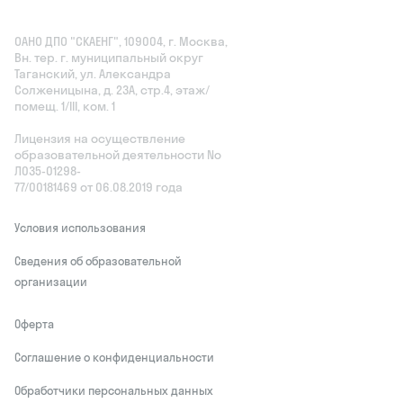
Skysmart
Блог
Обществознание
Политические выборы
8 (800) 555‑45-22
О школе
Процесс обучения
Репетиторы
Цены
Все курсы для детей
Подарочные сертификаты