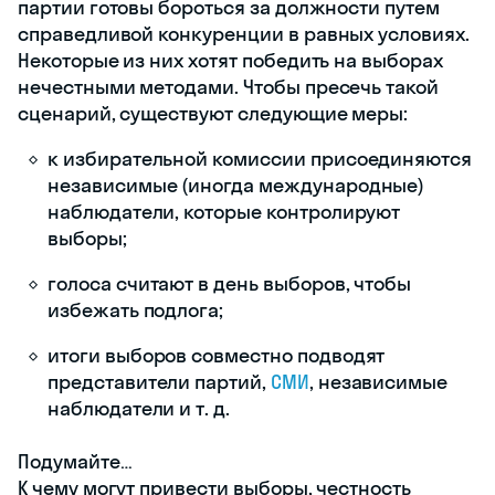
Дату, когда проходят выборы разного
уровня, в России называют единым
днем голосования. В 2021 году он
состоялся 19 сентября, в 2022-м пройдет
11 сентября.
Граждане, которые хотят проголосовать,
приходят с паспортом на свой
избирательный участок по месту
регистрации. Там члены избирательной
комиссии выдают им бюллетень —
официальный бланк единого образца, с
помощью которого человек может
отдать голос за кандидата.
Чтобы соблюсти один из принципов
демократических выборов — тайну
голосования, каждый избиратель
принимает решение за ширмой. Так