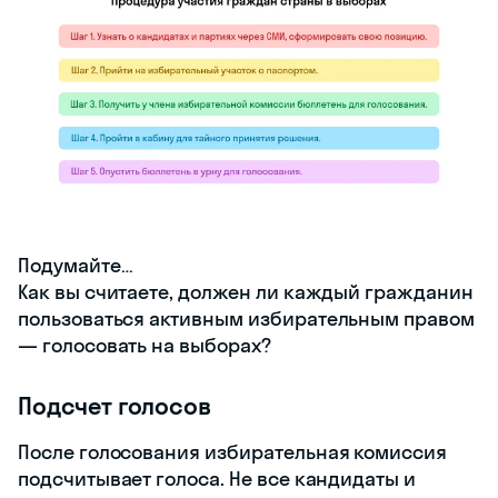
в личных выступлениях перед
народом;
на телевидении;
в радиопередачах;
с помощью наружной и интернет-
рекламы;
в социальных сетях и т. д.
Все это кандидаты проводят в течение
28 дней до даты голосования. За день до
выборов и в дату проведения самого
мероприятия агитировать запрещено.
Голосование