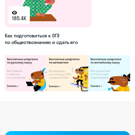
определение выборов, их виды и
другие темы можно с учителем на
онлайн-уроках обществознания
в
Skysmart. Там вас ждут тестовые
варианты ЕГЭ, нестандартные задания и
интересные дискуссии с
преподавателем
о жизни общества.
Познакомьтесь с платформой на
вводном уроке — это бесплатно.
Комментарии
/
3.6
7
Новые