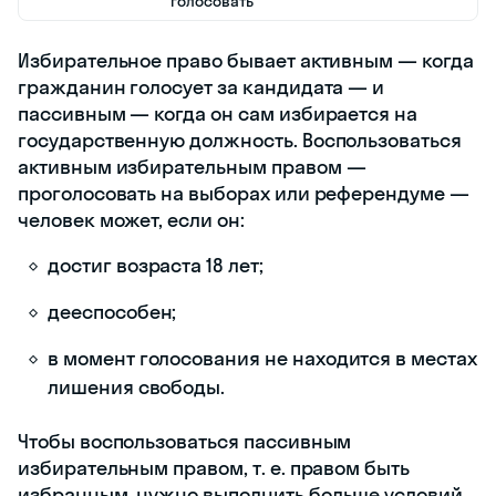
уровня дохода и
политических взглядов
Равенство
У каждого избирателя есть
только один голос, все
голоса равноценны
Тайна
Решение избирателя не
голосования
должно быть известно
никому
Прямые
Каждый избиратель сам
выборы
решает, за какого
конкретного кандидата
голосовать
Избирательное право бывает активным
— когда гражданин голосует за
кандидата — и пассивным — когда он
сам избирается на государственную
должность. Воспользоваться активным
избирательным правом —
проголосовать на выборах или