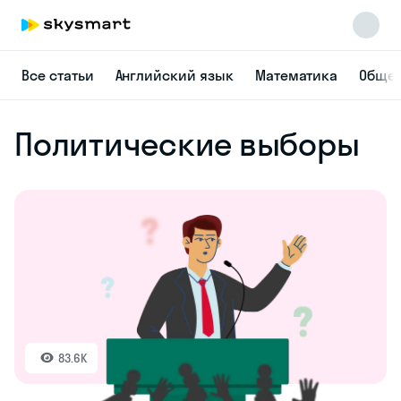
Все статьи
Английский язык
Математика
Общес
Политические
выборы
Skysmart Chat
online
83.6K