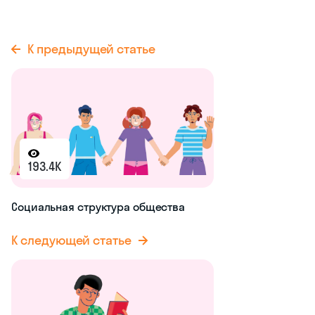
голоса считают в день выборов,
чтобы избежать подлога;
итоги выборов совместно подводят
представители партий,
СМИ
,
независимые наблюдатели и т. д.
Подумайте…
К чему могут привести выборы,
честность которых не контролируют?
Рассмотрите эту ситуацию с точек
зрения народа и власти.
Выборы — это сложная система,
вопросы о которой встречаются в
ЕГЭ
.
Чтобы повысить шансы на более
высокий балл, рекомендуем заранее
подготовиться к экзамену. Повторить