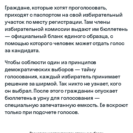
иметь поддержку какой-либо
политической партии и выступать от ее
имени. Если у гражданина есть
пассивное избирательное право, он
может сам предложить свою
кандидатуру. Это называется
самовыдвижением
.
Предвыборная агитация
Второй этап избирательной кампании
— это активная конкуренция
кандидатов за голоса. Задача каждого
из них — убедить как можно больше
людей, что он заслуживает эту
должность. Для этого избираемые
граждане используют различные
методы и рассказывают о плюсах своей
предвыборной программы: