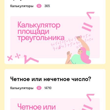
Калькуляторы
365
Четное или нечетное число?
Калькуляторы
14710