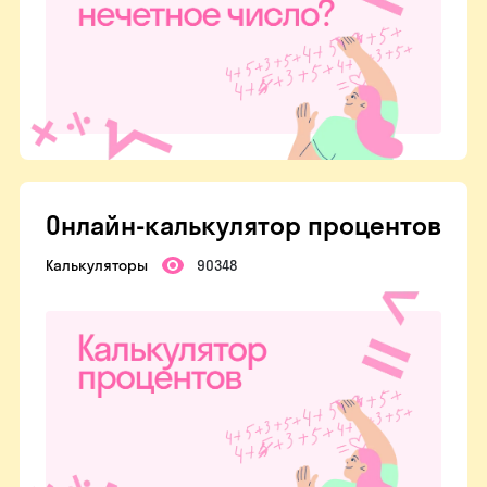
Онлайн-калькулятор процентов
Калькуляторы
90348