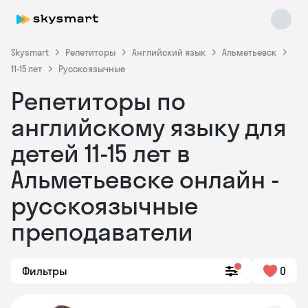
Skysmart
Репетиторы
Английский язык
Альметьевск
11-15 лет
Русскоязычные
Репетиторы по
английскому языку для
детей 11-15 лет в
Альметьевске онлайн -
Skysmart Chat
online
русскоязычные
преподаватели
Фильтры
0