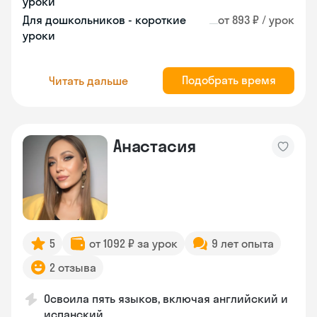
уроки
Для дошкольников - короткие
от 893 ₽ / урок
уроки
Подобрать время
Читать дальше
Анастасия
5
от 1092 ₽ за урок
9 лет опыта
2 отзыва
Освоила пять языков, включая английский и
испанский