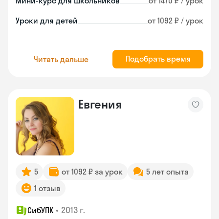
Мини-курс для школьников
от 1470 ₽ / урок
Уроки для детей
от 1092 ₽ / урок
Подобрать время
Читать дальше
Евгения
5
от 1092 ₽ за урок
5 лет опыта
1 отзыв
•
2013 г.
СибУПК