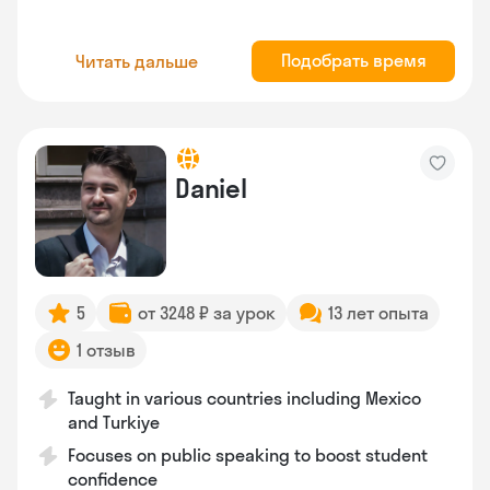
Подобрать время
Читать дальше
Daniel
5
от 3248 ₽ за урок
13 лет опыта
1 отзыв
Taught in various countries including Mexico
and Turkiye
Focuses on public speaking to boost student
confidence