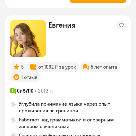
Евгения
5
от 1092 ₽ за урок
5 лет опыта
1 отзыв
•
2013 г.
СибУПК
Углубила понимание языка через опыт
проживания за границей
Работает над грамматикой и словарным
запасом с учениками
Создает комфортную и интересную