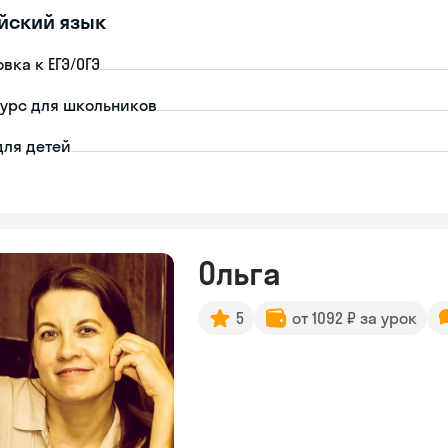
йский язык
вка к ЕГЭ/ОГЭ
урс для школьников
для детей
Ольга
5
от 1092 ₽ за урок