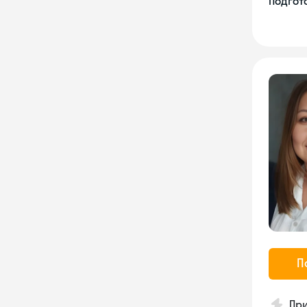
Подгото
П
Пр