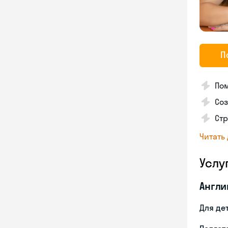
П
Пом
Со
Стр
Читать
Услу
Англи
Для де