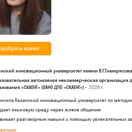
одобрать время
анский инновационный университет имени В.Г.Тимирясов
азовательная автономная некоммерческая организация 
•
2026 г.
зования «СКАЕНГ» (ОАНО ДПО «СКАЕНГ»)
ончила Казанский инновационный университет по методи
здает языковую среду через живое общение
звивает разговорные навыки с помощью увлекательных з
 дальше