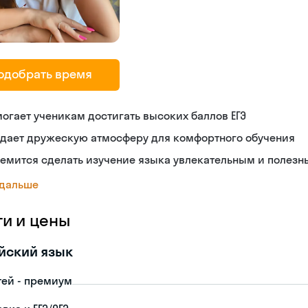
одобрать время
огает ученикам достигать высоких баллов ЕГЭ
здает дружескую атмосферу для комфортного обучения
емится сделать изучение языка увлекательным и полез
 дальше
ги и цены
йский язык
тей - премиум