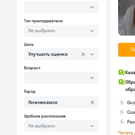
Тип преподавателя
Не выбрано
Цель
П
Улучшить оценки
Возраст
Каз
Обр
обра
Город
Ок
Со
Удобное расписание
Ра
Не выбрано
Читать