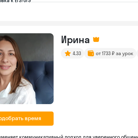
вка к ЕГЭ/ОГЭ
Ирина
4.33
от 1733 ₽ за урок
одобрать время
именяет коммуникативный подход для уверенного общен