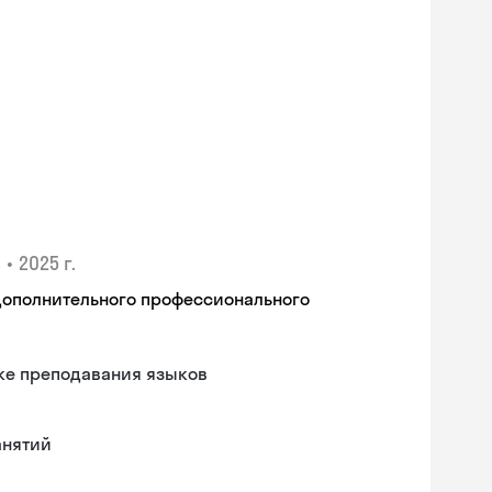
•
2025 г.
а
дополнительного профессионального
ке преподавания языков
анятий