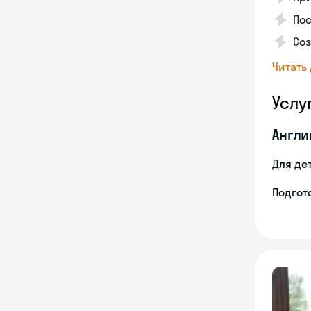
Пос
Со
Читать
Услу
Англи
Для де
Подгото