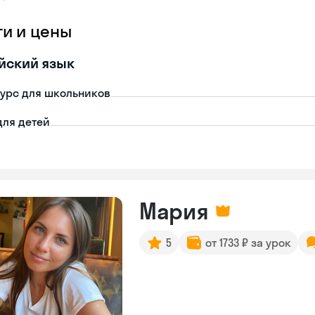
ги и цены
йский язык
урс для школьников
для детей
Мария
5
от 1733 ₽ за урок