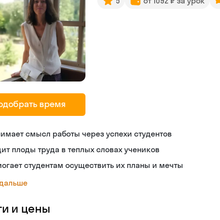
5
от 1092 ₽ за урок
одобрать время
имает смысл работы через успехи студентов
ит плоды труда в теплых словах учеников
огает студентам осуществить их планы и мечты
 дальше
ги и цены