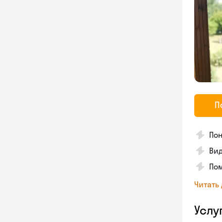
П
Пон
Вид
Пом
Читать
Услу