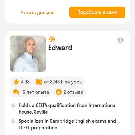
Подобрать время
Читать дальше
Edward
4.93
от 3248 ₽ за урок
16 лет опыта
2 отзыва
Holds a CELTA qualification from International
House, Seville
Specializes in Cambridge English exams and
TOEFL preparation