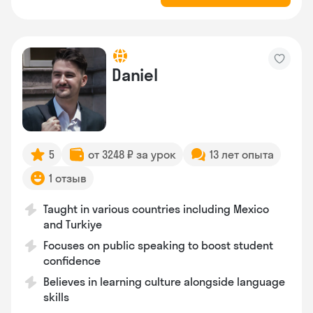
Daniel
5
от 3248 ₽ за урок
13 лет опыта
1 отзыв
Taught in various countries including Mexico
and Turkiye
Focuses on public speaking to boost student
confidence
Believes in learning culture alongside language
skills