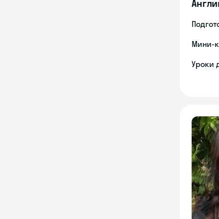
Англи
Подгото
Мини-к
Уроки 