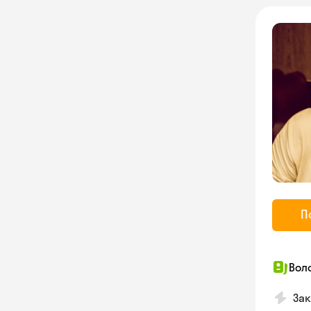
П
Вол
Зак