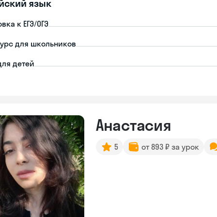
йский язык
вка к ЕГЭ/ОГЭ
урс для школьников
для детей
Анастасия
5
от 893 ₽ за урок