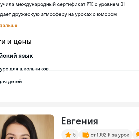
учила международный сертификат PTE с уровнем C1
здает дружескую атмосферу на уроках с юмором
 дальше
ги и цены
йский язык
урс для школьников
для детей
Евгения
5
от 1092 ₽ за урок