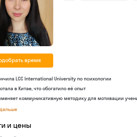
одобрать время
нчила LCC International University по психологии
отала в Китае, что обогатило её опыт
именяет коммуникативную методику для мотивации учен
 дальше
ги и цены