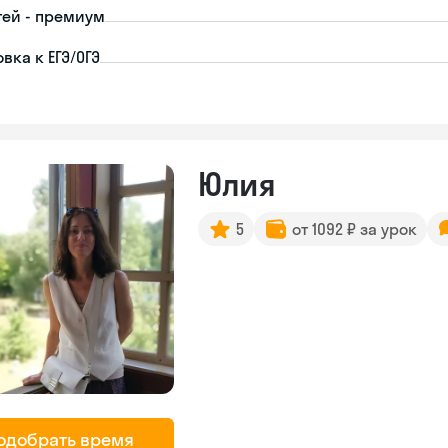
тей - премиум
вка к ЕГЭ/ОГЭ
Юлия
5
от 1092 ₽ за урок
одобрать время