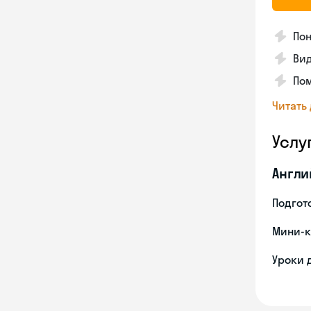
Пон
Вид
Пом
Читать
Услу
Англи
Подгото
Мини-к
Уроки 