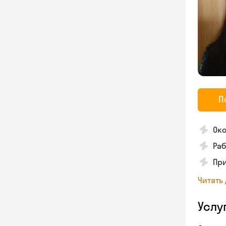
П
Око
Раб
Пр
Читать
Услу