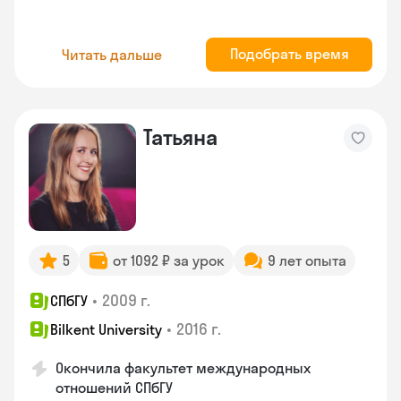
Подобрать время
Читать дальше
Татьяна
5
от 1092 ₽ за урок
9 лет опыта
•
2009 г.
СПбГУ
•
2016 г.
Bilkent University
Окончила факультет международных
отношений СПбГУ