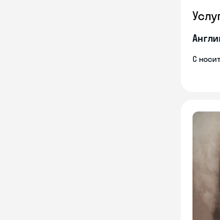
Услу
Англи
С носи