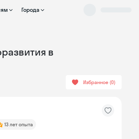
лям
Города
оразвития в
Избранное
0
13 лет опыта