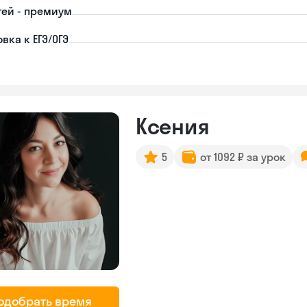
тей - премиум
вка к ЕГЭ/ОГЭ
Ксения
5
от 1092 ₽ за урок
одобрать время