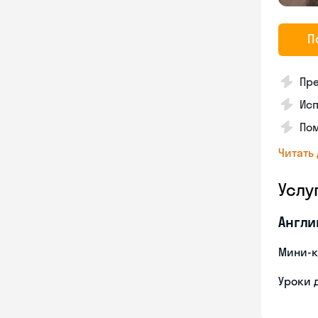
П
Пр
Исп
Пом
Читать
Услу
Англи
Мини-к
Уроки 