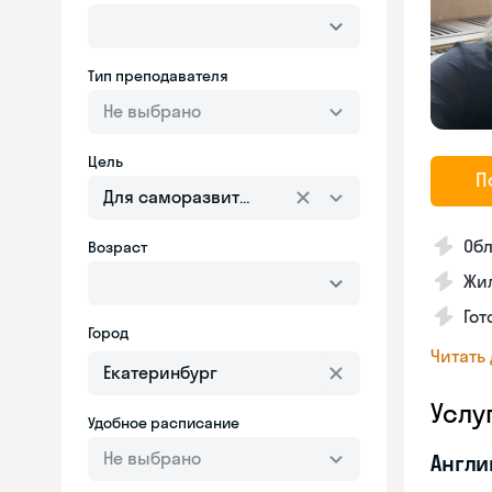
Тип преподавателя
Не выбрано
Цель
П
Для саморазвития
Об
Возраст
Жил
Гот
Город
Читать
Услу
Удобное расписание
Не выбрано
Англи