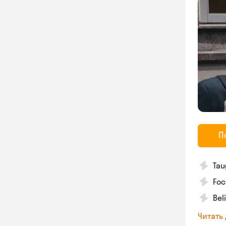
П
Tau
Foc
Bel
Читать