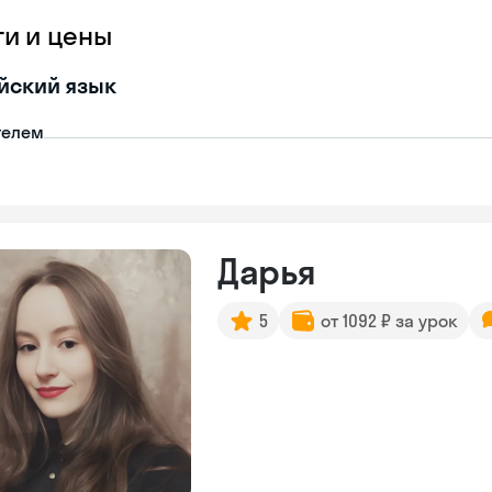
ги и цены
йский язык
телем
Дарья
5
от 1092 ₽ за урок