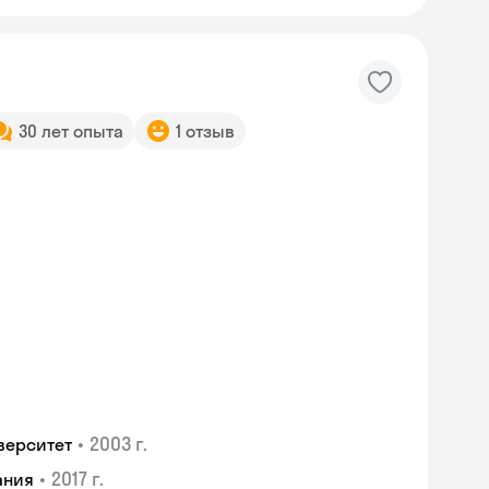
30 лет опыта
1 отзыв
•
2003 г.
верситет
Skysmart Chat
•
2017 г.
ания
online