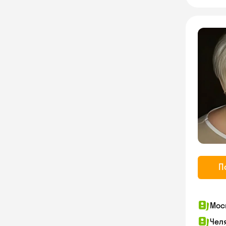
П
Мос
Чел