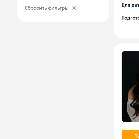
Для де
Сбросить фильтры
Подгото
П