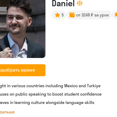
Daniel
5
от 3248 ₽ за урок
одобрать время
ght in various countries including Mexico and Turkiye
uses on public speaking to boost student confidence
ieves in learning culture alongside language skills
 дальше