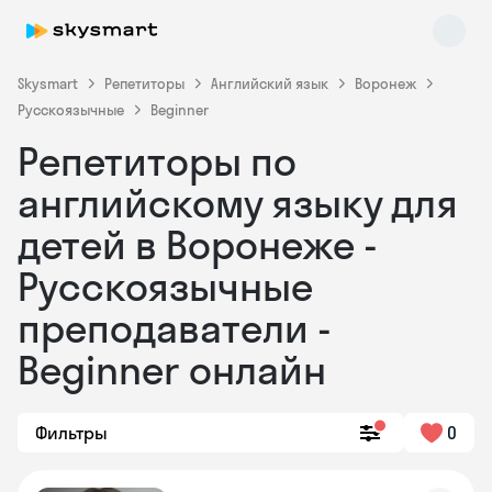
Skysmart
Репетиторы
Английский язык
Воронеж
Русскоязычные
Beginner
Репетиторы по
английскому языку для
детей в Воронеже -
Русскоязычные
Skysmart Chat
online
преподаватели -
Beginner онлайн
Фильтры
0