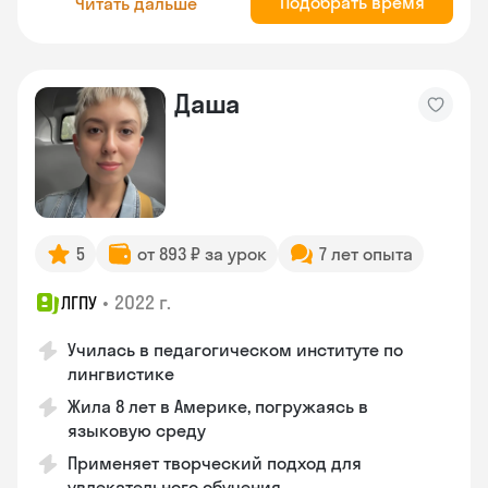
Подобрать время
Читать дальше
Даша
5
от 893 ₽ за урок
7 лет опыта
•
2022 г.
ЛГПУ
Училась в педагогическом институте по
лингвистике
Жила 8 лет в Америке, погружаясь в
языковую среду
Применяет творческий подход для
увлекательного обучения