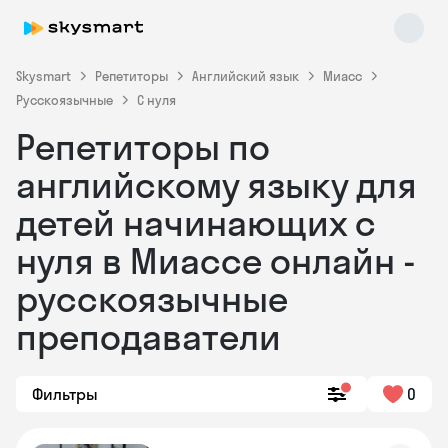
Skysmart
Репетиторы
Английский язык
Миасс
Русскоязычные
С нуля
Репетиторы по
английскому языку для
детей начинающих с
нуля в Миассе онлайн -
Skysmart Chat
online
русскоязычные
преподаватели
Фильтры
0