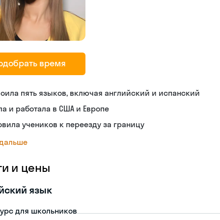
одобрать время
оила пять языков, включая английский и испанский
а и работала в США и Европе
овила учеников к переезду за границу
 дальше
ги и цены
йский язык
урс для школьников