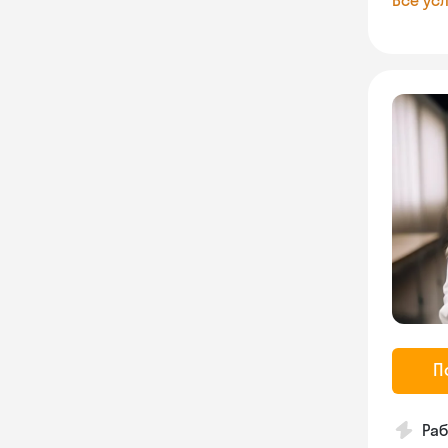
Все усл
П
Ра