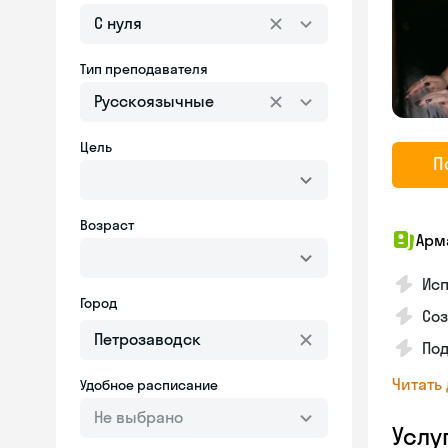
С нуля
Тип преподавателя
Русскоязычные
Цель
П
Возраст
Арм
Исп
Город
Соз
Под
Читать
Удобное расписание
Не выбрано
Услу