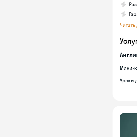
Ра
Га
Читать
Услу
Англи
Мини-к
Уроки 