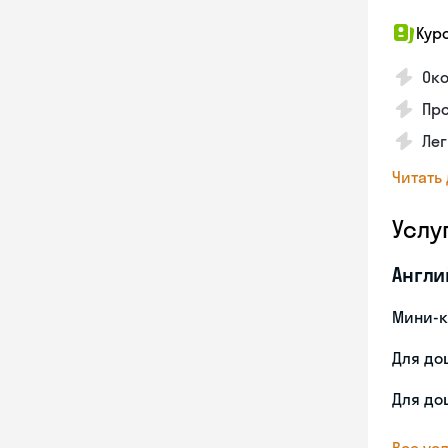
Кур
Ок
Про
Лег
Читать
Услу
Англи
Мини-к
Для до
Для до