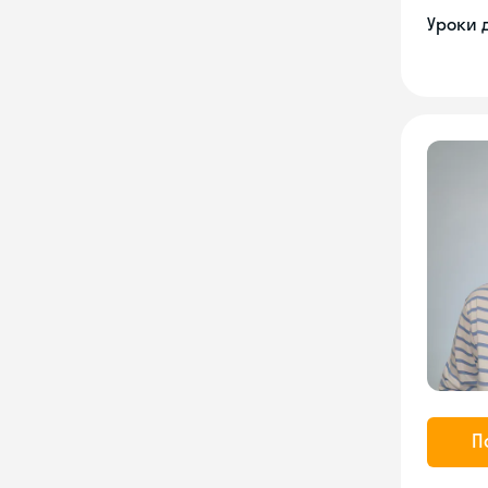
Уроки 
П