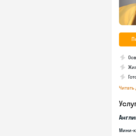
П
Осв
Жил
Гот
Читать
Услу
Англи
Мини-к