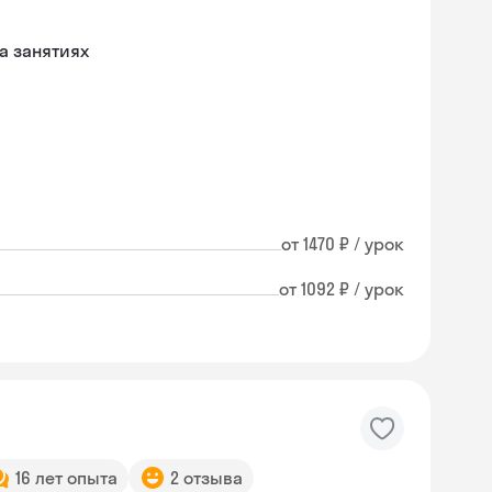
а занятиях
от 1470 ₽ / урок
от 1092 ₽ / урок
Skysmart Chat
16 лет опыта
2 отзыва
online