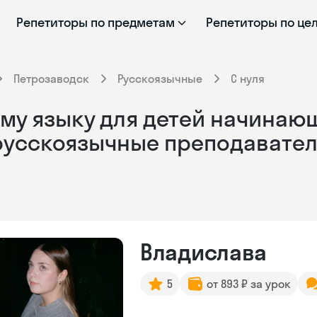
Репетиторы по предметам
Репетиторы по це
Петрозаводск
Русскоязычные
С нуля
му языку для детей начинающ
 русскоязычные преподавате
Владислава
5
от 893 ₽ за урок