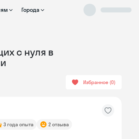
лям
Города
их с нуля в
ли
Избранное
0
3 года опыта
2 отзыва