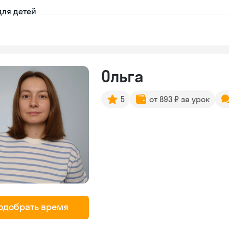
для детей
Ольга
5
от 893 ₽ за урок
одобрать время