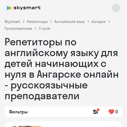
Skysmart
Репетиторы
Английский язык
Ангарск
Русскоязычные
С нуля
Репетиторы по
английскому языку для
детей начинающих с
нуля в Ангарске онлайн
Skysmart Chat
online
- русскоязычные
преподаватели
Фильтры
0