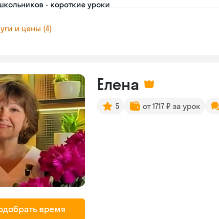
школьников - короткие уроки
уги и цены (4)
Елена
5
от 1717 ₽ за урок
одобрать время