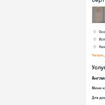
Ок
Ис
На
Читать
Услу
Англи
Мини-к
Для до