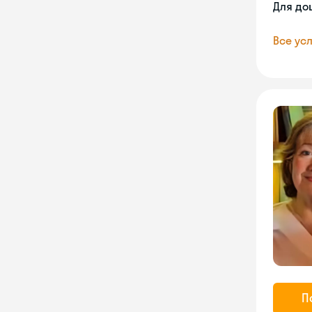
Для до
Все усл
П