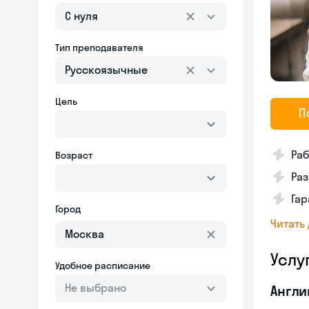
С нуля
Тип преподавателя
Русскоязычные
Цель
П
Ра
Возраст
Ра
Га
Город
Читать
Услу
Удобное расписание
Не выбрано
Англи