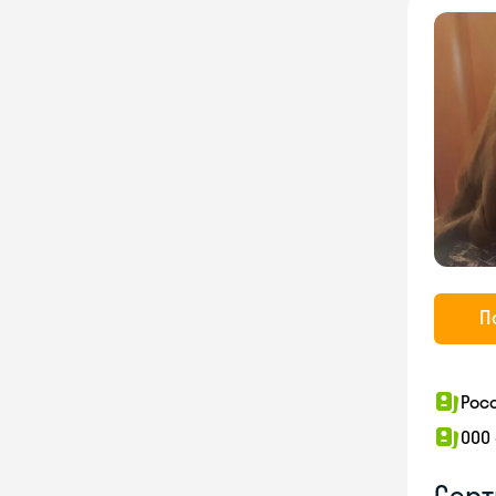
П
Рос
ООО
Серт