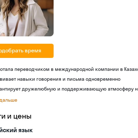
одобрать время
ботала переводчиком в международной компании в Казах
звивает навыки говорения и письма одновременно
рантирует дружелюбную и поддерживающую атмосферу н
 дальше
ги и цены
йский язык