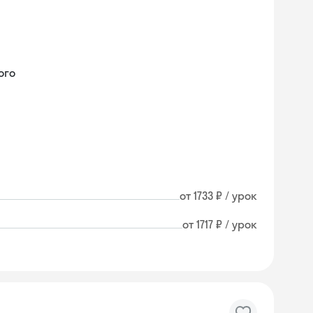
ого
от 1733 ₽ / урок
от 1717 ₽ / урок
Skysmart Chat
online