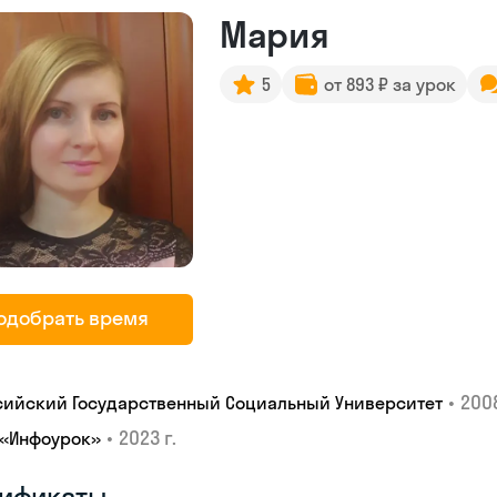
Мария
5
от 893 ₽ за урок
одобрать время
•
2008
сийский Государственный Социальный Университет
•
2023 г.
 «Инфоурок»
ификаты