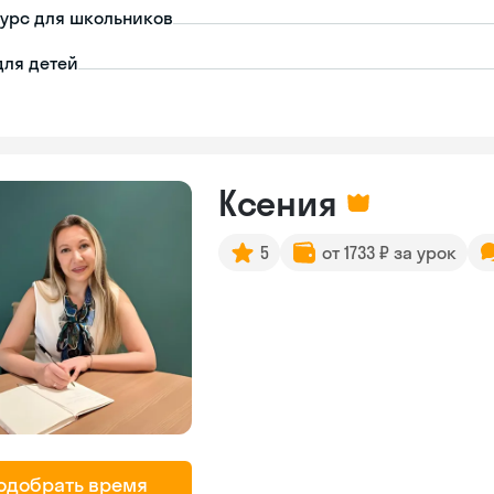
урс для школьников
для детей
Ксения
5
от 1733 ₽ за урок
одобрать время