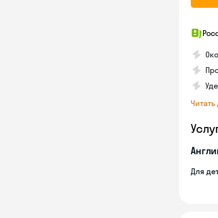
Рос
Око
Про
Уд
Читать
Услу
Англи
Для де