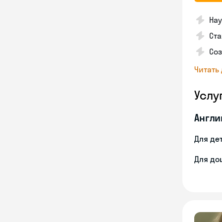
Нау
Ста
Соз
Читать
Услу
Англи
Для де
Для до