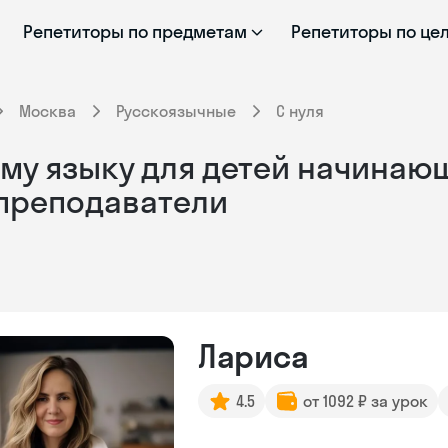
Репетиторы по предметам
Репетиторы по це
Москва
Русскоязычные
С нуля
му языку для детей начинающ
 преподаватели
Лариса
4.5
от 1092 ₽ за урок