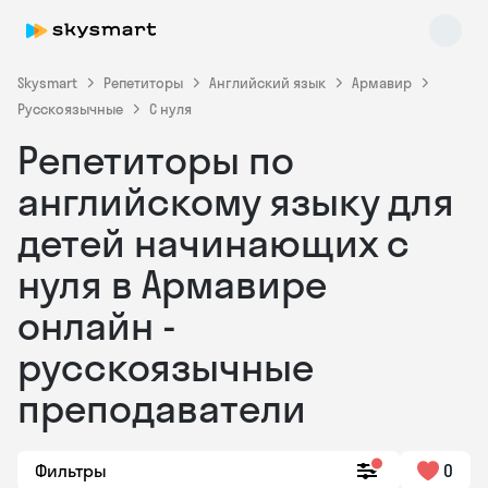
Skysmart
Репетиторы
Английский язык
Армавир
Русскоязычные
С нуля
Репетиторы по
английскому языку для
детей начинающих с
нуля в Армавире
Skysmart Chat
online
онлайн -
русскоязычные
преподаватели
Фильтры
0