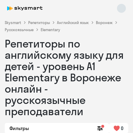
Skysmart
Репетиторы
Английский язык
Воронеж
Русскоязычные
Elementary
Репетиторы по
английскому языку для
детей - уровень А1
Elementary в Воронеже
Skysmart Chat
online
онлайн -
русскоязычные
преподаватели
Фильтры
0