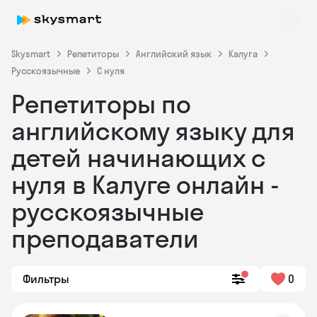
Skysmart
Репетиторы
Английский язык
Калуга
Русскоязычные
С нуля
Репетиторы по
английскому языку для
детей начинающих с
нуля в Калуге онлайн -
Skysmart Chat
online
русскоязычные
преподаватели
Фильтры
0