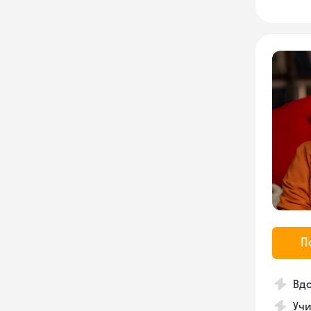
П
Вдо
Учи