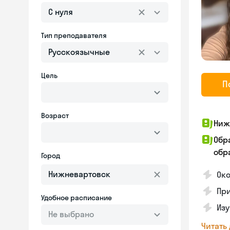
С нуля
Тип преподавателя
Русскоязычные
Цель
П
Возраст
Ниж
Обр
обра
Город
Ок
Пр
Удобное расписание
Изу
Не выбрано
Читать