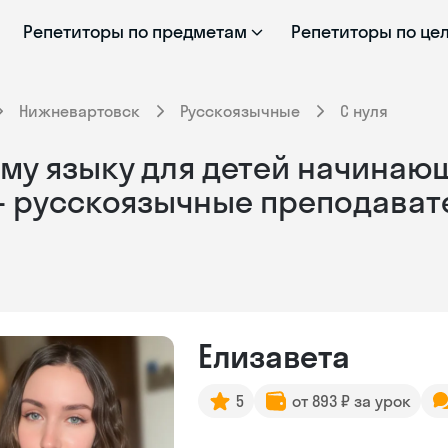
Репетиторы по предметам
Репетиторы по це
Нижневартовск
Русскоязычные
С нуля
му языку для детей начинающ
- русскоязычные преподават
Елизавета
5
от 893 ₽ за урок