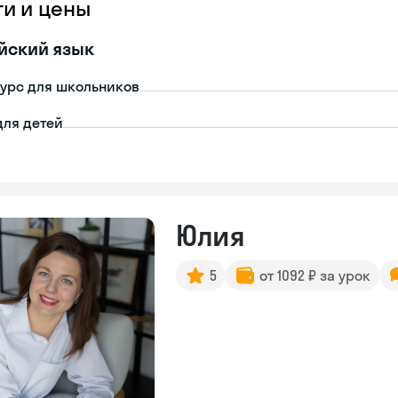
ги и цены
йский язык
урс для школьников
для детей
Юлия
5
от 1092 ₽ за урок