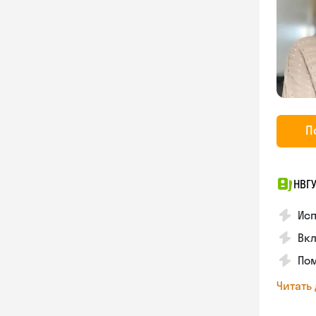
П
НВГ
Ис
Вк
Пом
Читать