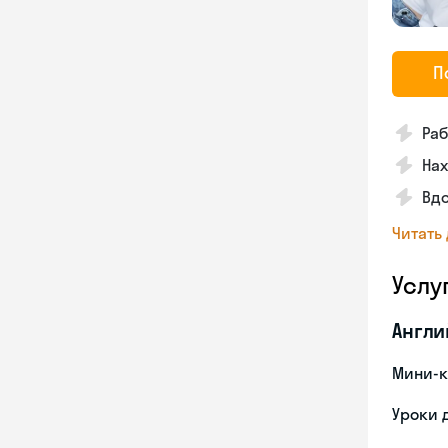
П
Раб
На
Вд
Читать
Услу
Англи
Мини-к
Уроки 