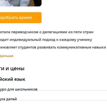
одобрать время
отала переводчиком с делегациями из пяти стран
ходит индивидуальный подход к каждому ученику
охновляет студентов развивать коммуникативные навыки
 дальше
ги и цены
йский язык
урс для школьников
для детей