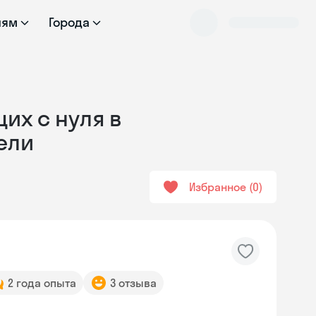
лям
Города
их с нуля в
ели
Избранное
0
2 года опыта
3 отзыва