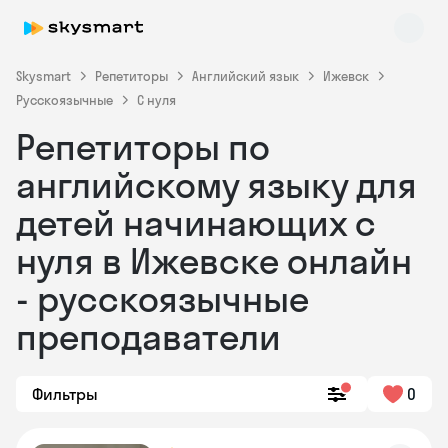
Skysmart
Репетиторы
Английский язык
Ижевск
Русскоязычные
С нуля
Репетиторы по
английскому языку для
детей начинающих с
нуля в Ижевске онлайн
Skysmart Chat
online
- русскоязычные
преподаватели
Фильтры
0