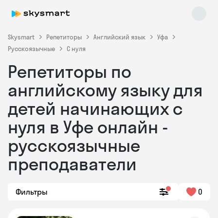
Skysmart
Репетиторы
Английский язык
Уфа
Русскоязычные
С нуля
Репетиторы по
английскому языку для
детей начинающих с
нуля в Уфе онлайн -
Skysmart Chat
online
русскоязычные
преподаватели
Фильтры
0