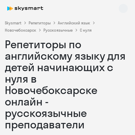
Skysmart
Репетиторы
Английский язык
Новочебоксарск
Русскоязычные
С нуля
Репетиторы по
английскому языку для
детей начинающих с
нуля в
Skysmart Chat
online
Новочебоксарске
онлайн -
русскоязычные
преподаватели