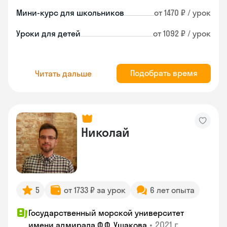
Мини-курс для школьников
от 1470 ₽ / урок
Уроки для детей
от 1092 ₽ / урок
Подобрать время
Читать дальше
Николай
5
от 1733 ₽ за урок
6 лет опыта
Государственный морской университет
•
2021 г.
имени адмирала Ф.Ф. Ушакова