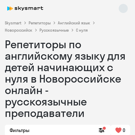
Skysmart
Репетиторы
Английский язык
Новороссийск
Русскоязычные
С нуля
Репетиторы по
английскому языку для
детей начинающих с
нуля в Новороссийске
Skysmart Chat
online
онлайн -
русскоязычные
преподаватели
Фильтры
0