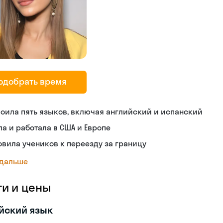
одобрать время
оила пять языков, включая английский и испанский
а и работала в США и Европе
овила учеников к переезду за границу
 дальше
ги и цены
йский язык