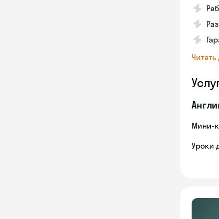
Ра
Ра
Га
Читать
Услу
Англи
Мини-к
Уроки 