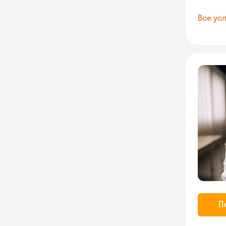
Все усл
П