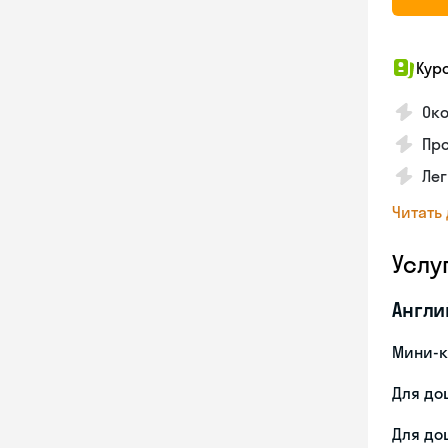
Кур
Ок
Про
Лег
Читать
Услу
Англи
Мини-к
Для до
Для до