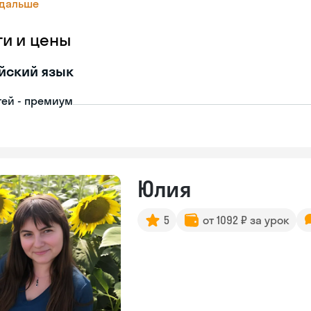
 дальше
ги и цены
йский язык
тей - премиум
Юлия
5
от 1092 ₽ за урок