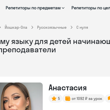
Репетиторы по предметам
Репетиторы по це
Йошкар-Ола
Русскоязычные
С нуля
му языку для детей начинающ
 преподаватели
Анастасия
5
от 1092 ₽ за урок