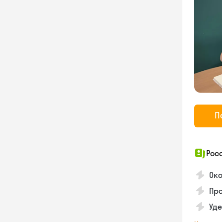
П
Рос
Око
Про
Уд