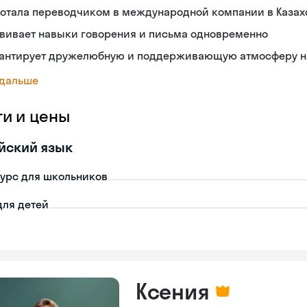
ботала переводчиком в международной компании в Казах
звивает навыки говорения и письма одновременно
рантирует дружелюбную и поддерживающую атмосферу н
 дальше
ги и цены
йский язык
урс для школьников
для детей
Ксения