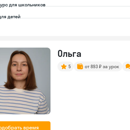
урс для школьников
для детей
Ольга
5
от 893 ₽ за урок
одобрать время