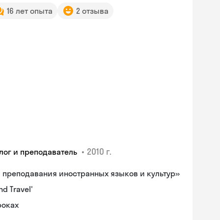
16 лет опыта
2 отзыва
•
2010 г.
лог и преподаватель
а преподавания иностранных языков и культур»
d Travel'
роках