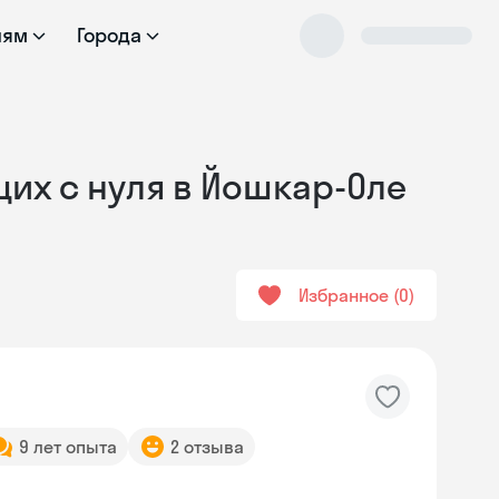
лям
Города
их с нуля в Йошкар-Оле
Избранное
0
9 лет опыта
2 отзыва