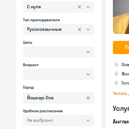
С нуля
Тип преподавателя
Русскоязычные
Цель
П
Осв
Возраст
Жил
Гот
Город
Читать
Услу
Удобное расписание
Не выбрано
Англи