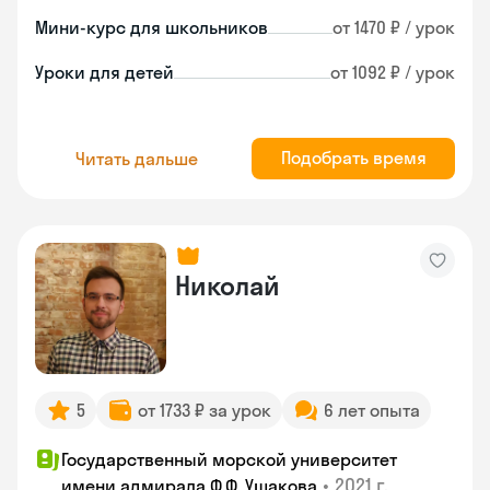
Мини-курс для школьников
от 1470 ₽ / урок
Уроки для детей
от 1092 ₽ / урок
Подобрать время
Читать дальше
Николай
5
от 1733 ₽ за урок
6 лет опыта
Государственный морской университет
•
2021 г.
имени адмирала Ф.Ф. Ушакова