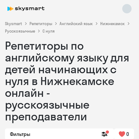
Skysmart
Репетиторы
Английский язык
Нижнекамск
Русскоязычные
С нуля
Репетиторы по
английскому языку для
детей начинающих с
нуля в Нижнекамске
Skysmart Chat
online
онлайн -
русскоязычные
преподаватели
Фильтры
0