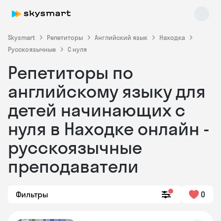
Skysmart
Репетиторы
Английский язык
Находка
Русскоязычные
С нуля
Репетиторы по
английскому языку для
детей начинающих с
нуля в Находке онлайн -
Skysmart Chat
online
русскоязычные
преподаватели
Фильтры
0