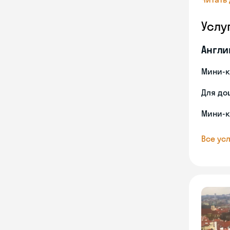
Услу
Англи
Мини-к
Для до
Мини-к
Все усл