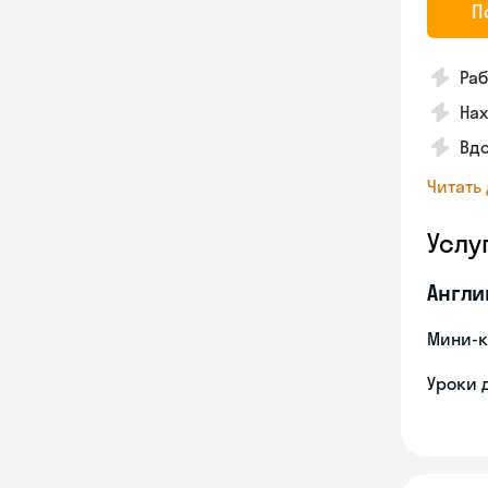
П
Раб
На
Вд
Читать
Услу
Англи
Мини-к
Уроки 