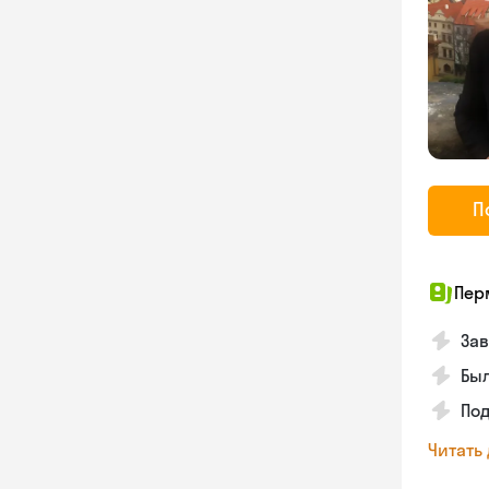
П
Пер
Зав
Был
Под
Читать