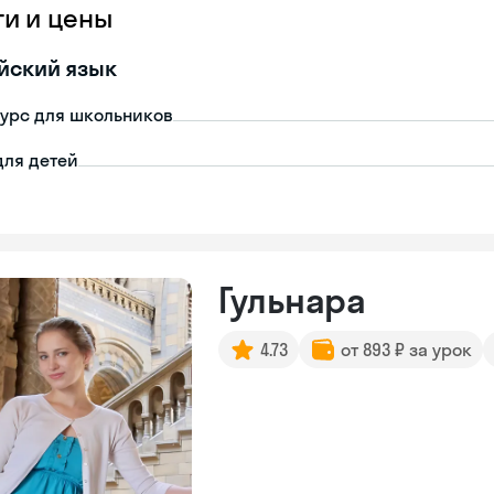
ги и цены
йский язык
урс для школьников
для детей
Гульнара
4.73
от 893 ₽ за урок