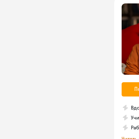
П
Вдо
Учи
Раб
Читать