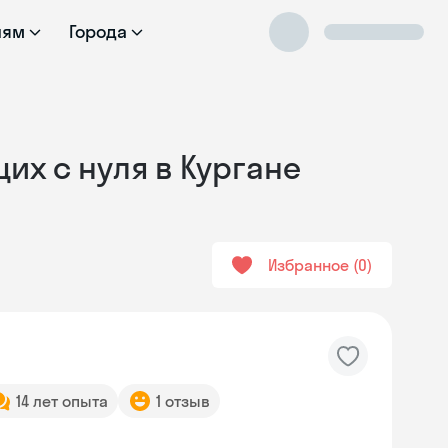
лям
Города
их с нуля в Кургане
Избранное
0
14 лет опыта
1 отзыв