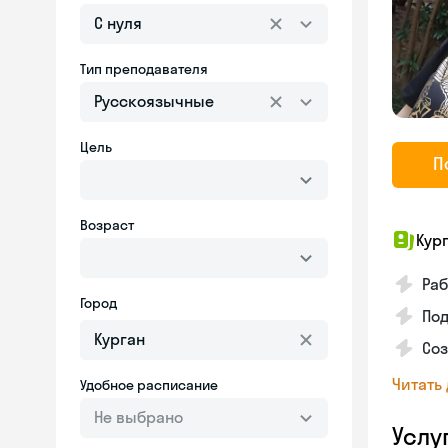
С нуля
Тип преподавателя
Русскоязычные
Цель
П
Возраст
Кур
Раб
Город
Под
Соз
Читать
Удобное расписание
Не выбрано
Услу