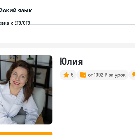
йский язык
вка к ЕГЭ/ОГЭ
Юлия
5
от 1092 ₽ за урок