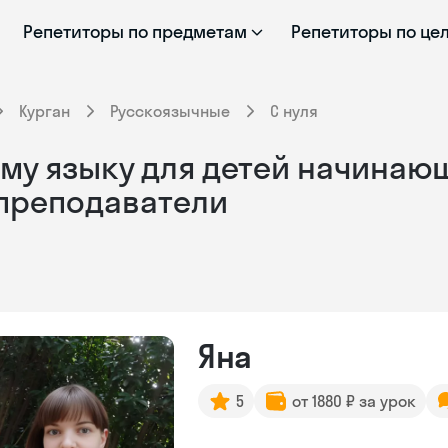
Репетиторы по предметам
Репетиторы по це
Курган
Русскоязычные
С нуля
му языку для детей начинающ
 преподаватели
Яна
5
от 1880 ₽ за урок