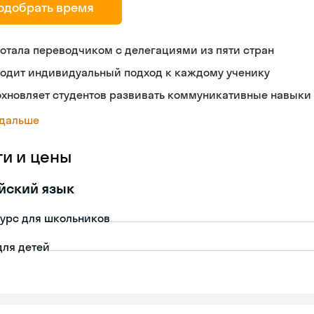
одобрать время
отала переводчиком с делегациями из пяти стран
ходит индивидуальный подход к каждому ученику
охновляет студентов развивать коммуникативные навыки
 дальше
ги и цены
йский язык
урс для школьников
для детей