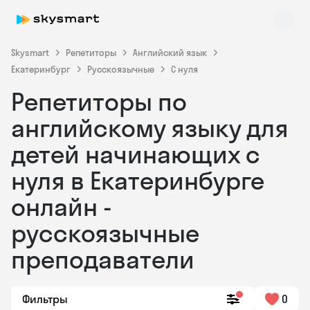
Skysmart
Репетиторы
Английский язык
Екатеринбург
Русскоязычные
С нуля
Репетиторы по
английскому языку для
детей начинающих с
нуля в Екатеринбурге
Skysmart Chat
online
онлайн -
русскоязычные
преподаватели
Фильтры
0