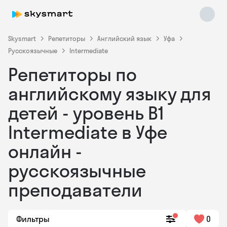
Skysmart
Репетиторы
Английский язык
Уфа
Русскоязычные
Intermediate
Репетиторы по
английскому языку для
детей - уровень B1
Intermediate в Уфе
Skysmart Chat
online
онлайн -
русскоязычные
преподаватели
Фильтры
0