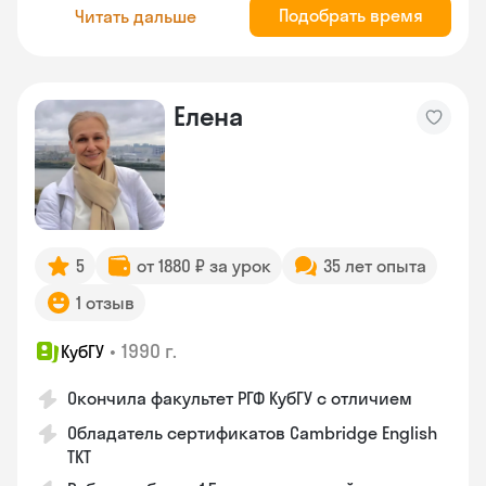
Подобрать время
Читать дальше
Елена
5
от 1880 ₽ за урок
35 лет опыта
1 отзыв
•
1990 г.
КубГУ
Окончила факультет РГФ КубГУ с отличием
Обладатель сертификатов Cambridge English
TKT