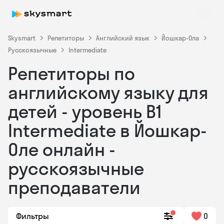
Skysmart
Репетиторы
Английский язык
Йошкар-Ола
Русскоязычные
Intermediate
Репетиторы по
английскому языку для
детей - уровень B1
Intermediate в Йошкар-
Skysmart Chat
online
Оле онлайн -
русскоязычные
преподаватели
Фильтры
0