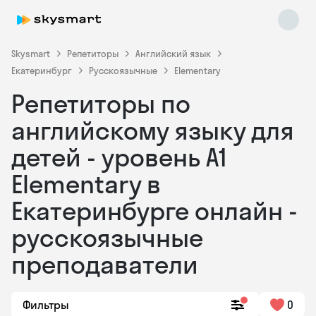
Skysmart
Репетиторы
Английский язык
Екатеринбург
Русскоязычные
Elementary
Репетиторы по
английскому языку для
детей - уровень А1
Elementary в
Skysmart Chat
online
Екатеринбурге онлайн -
русскоязычные
преподаватели
Фильтры
0