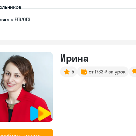
ольников
вка к ЕГЭ/ОГЭ
Ирина
5
от 1733 ₽ за урок
одобрать время