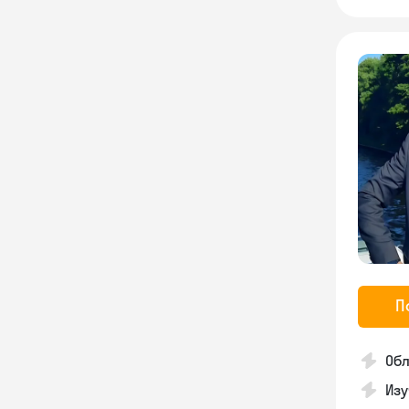
П
Обл
Изу