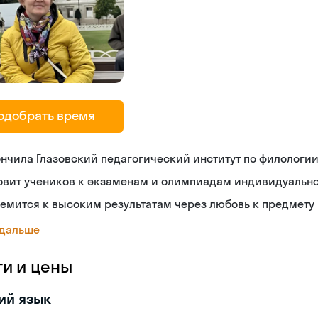
одобрать время
нчила Глазовский педагогический институт по филологи
овит учеников к экзаменам и олимпиадам индивидуальн
емится к высоким результатам через любовь к предмету
 дальше
ги и цены
ий язык