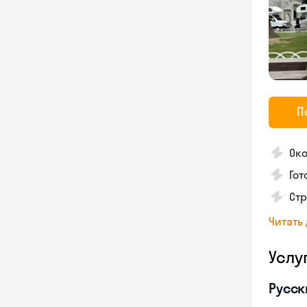
П
Око
Гот
Стр
Читать
Услу
Русск