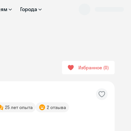
лям
Города
Избранное
0
25 лет опыта
2 отзыва