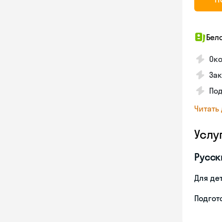
Бел
Око
Зак
По
Читать
Услу
Русск
Для де
Подгото