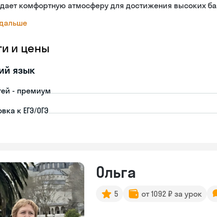
здает комфортную атмосферу для достижения высоких ба
 дальше
ги и цены
ий язык
тей - премиум
вка к ЕГЭ/ОГЭ
Ольга
5
от 1092 ₽ за урок