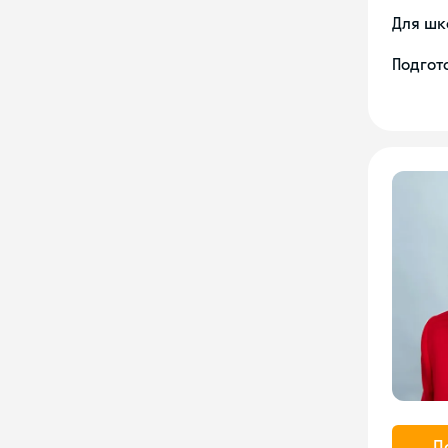
Для шк
Подгото
П