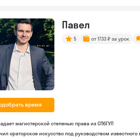
Павел
5
от 1733 ₽ за урок
одобрать время
адает магистерской степенью права из СПбГУП
чил ораторское искусство под руководством известного 