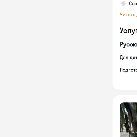
Со
Читать
Услу
Русск
Для де
Подгото