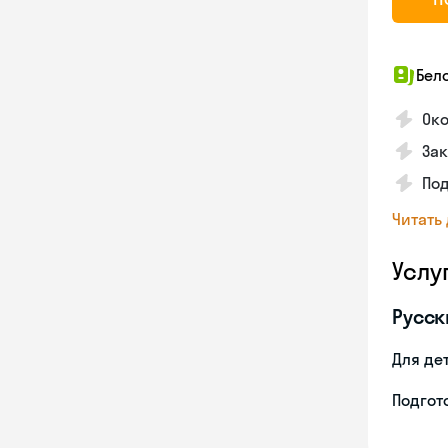
Бел
Око
Зак
По
Читать
Услу
Русск
Для де
Подгото