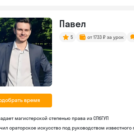
Павел
5
от 1733 ₽ за урок
одобрать время
адает магистерской степенью права из СПбГУП
чил ораторское искусство под руководством известного 