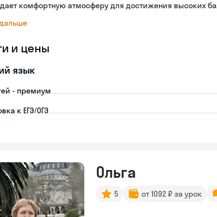
здает комфортную атмосферу для достижения высоких ба
 дальше
ги и цены
ий язык
тей - премиум
вка к ЕГЭ/ОГЭ
Ольга
5
от 1092 ₽ за урок