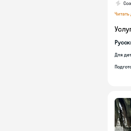
Со
Читать
Услу
Русск
Для де
Подгото