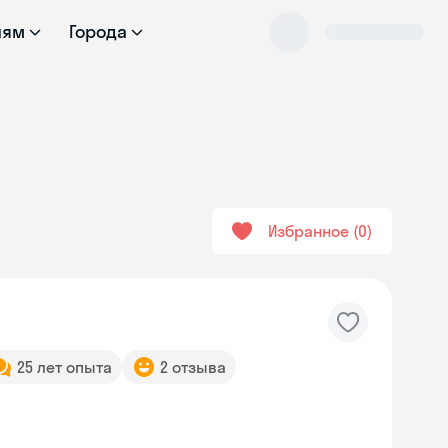
лям
Города
Избранное
0
25 лет опыта
2 отзыва