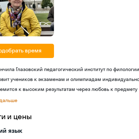
одобрать время
нчила Глазовский педагогический институт по филологи
овит учеников к экзаменам и олимпиадам индивидуальн
емится к высоким результатам через любовь к предмету
 дальше
ги и цены
ий язык