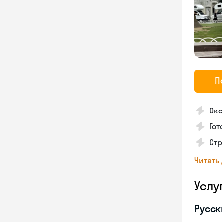
П
Око
Гот
Стр
Читать
Услу
Русск