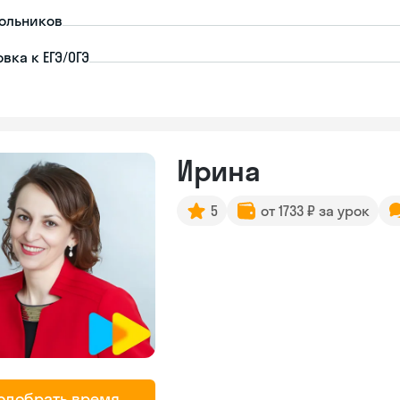
ольников
вка к ЕГЭ/ОГЭ
Ирина
5
от 1733 ₽ за урок
одобрать время