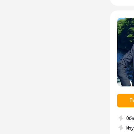
П
Обл
Изу