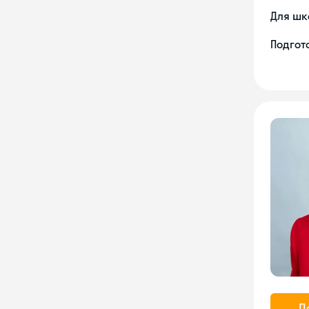
Для шк
Подгото
П