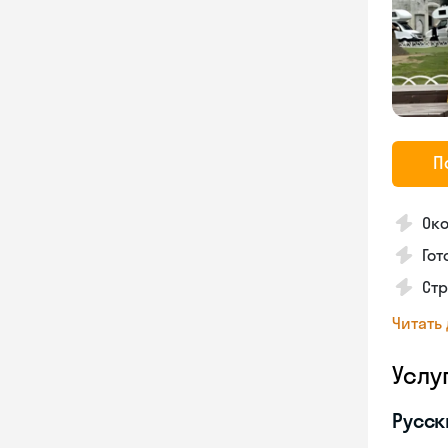
П
Око
Гот
Стр
Читать
Услу
Русск