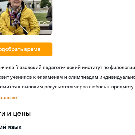
одобрать время
нчила Глазовский педагогический институт по филологи
овит учеников к экзаменам и олимпиадам индивидуальн
емится к высоким результатам через любовь к предмету
 дальше
ги и цены
ий язык