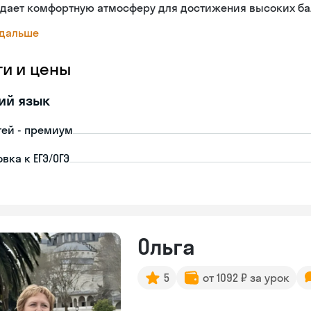
здает комфортную атмосферу для достижения высоких ба
 дальше
ги и цены
ий язык
тей - премиум
вка к ЕГЭ/ОГЭ
Ольга
5
от 1092 ₽ за урок