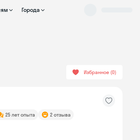
лям
Города
Избранное
0
25 лет опыта
2 отзыва