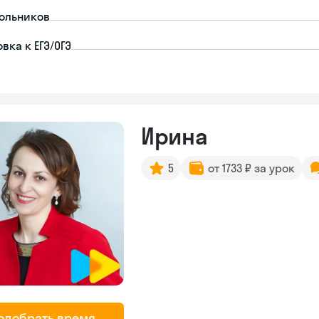
ольников
вка к ЕГЭ/ОГЭ
Ирина
5
от 1733 ₽ за урок
одобрать время