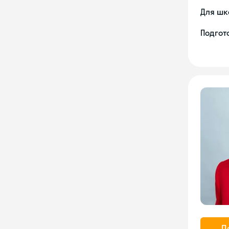
Для шк
Подгото
П