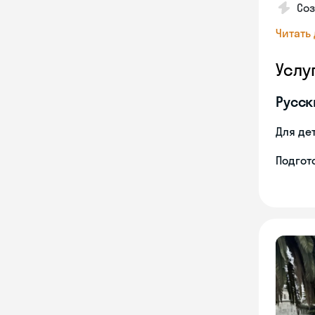
Со
Читать
Услу
Русск
Для де
Подгото