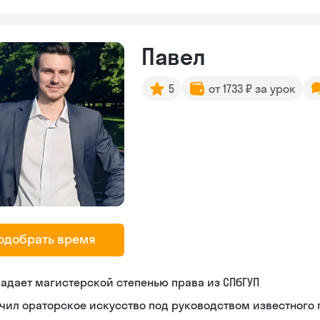
Павел
5
от 1733 ₽ за урок
одобрать время
адает магистерской степенью права из СПбГУП
чил ораторское искусство под руководством известного 