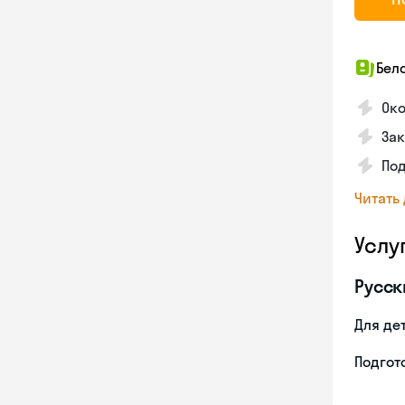
Бел
Око
Зак
По
Читать
Услу
Русск
Для де
Подгото