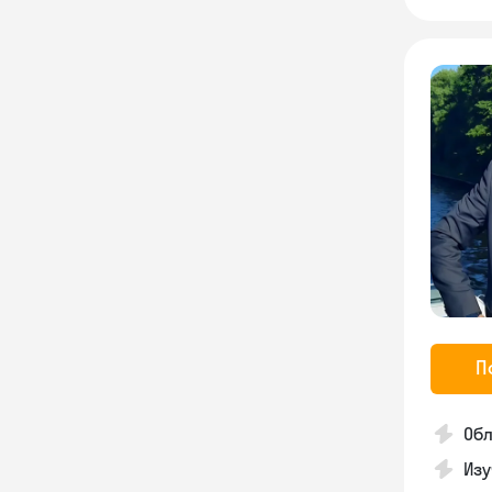
П
Обл
Изу