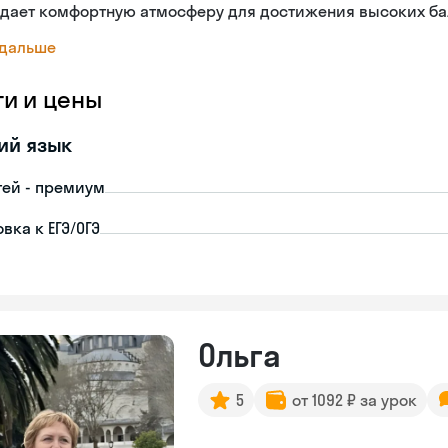
здает комфортную атмосферу для достижения высоких ба
 дальше
ги и цены
ий язык
тей - премиум
вка к ЕГЭ/ОГЭ
Ольга
5
от 1092 ₽ за урок