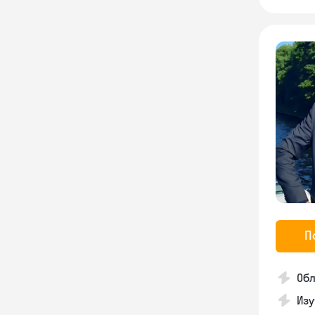
П
Обл
Изу