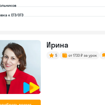
ольников
вка к ЕГЭ/ОГЭ
Ирина
5
от 1733 ₽ за урок
одобрать время