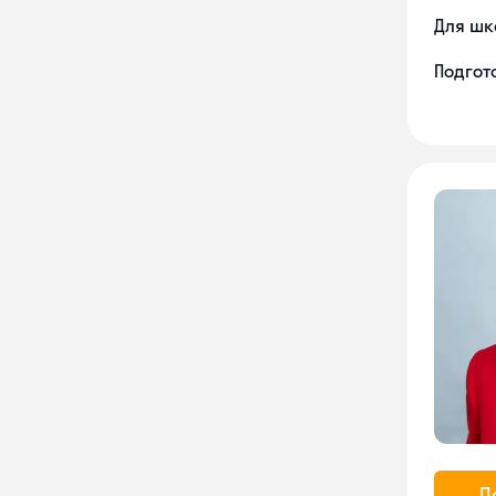
Для шк
Подгото
П