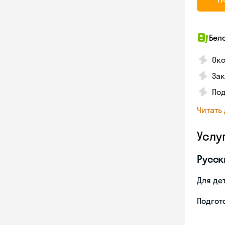
Бел
Око
Зак
По
Читать
Услу
Русск
Для де
Подгото