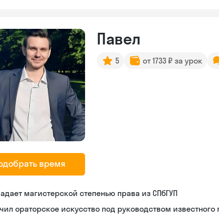
Павел
5
от 1733 ₽ за урок
одобрать время
адает магистерской степенью права из СПбГУП
чил ораторское искусство под руководством известного 