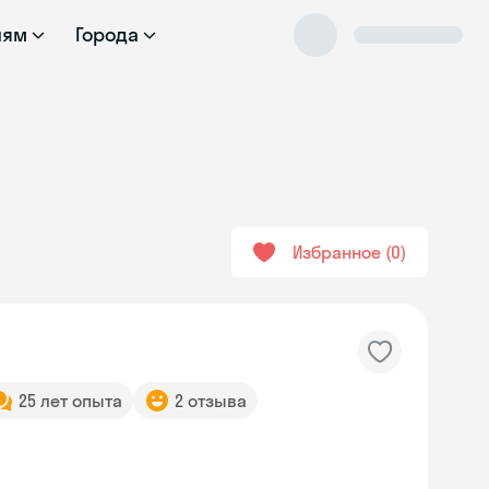
лям
Города
Избранное
0
25 лет опыта
2 отзыва