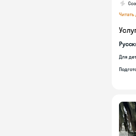
Со
Читать
Услу
Русск
Для де
Подгото