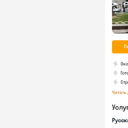
П
Око
Гот
Стр
Читать
Услу
Русск