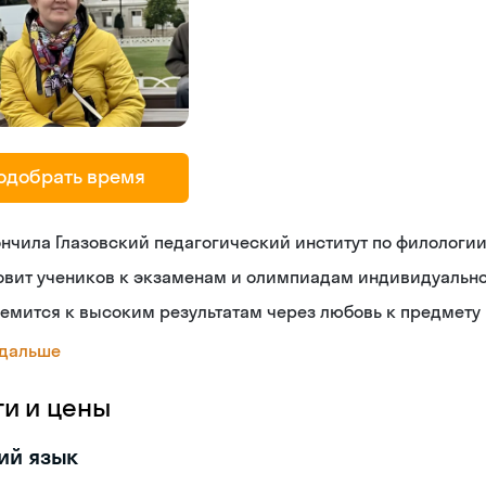
одобрать время
нчила Глазовский педагогический институт по филологи
овит учеников к экзаменам и олимпиадам индивидуальн
емится к высоким результатам через любовь к предмету
 дальше
ги и цены
ий язык