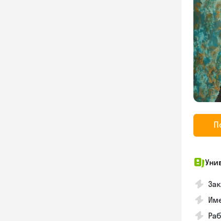
П
Уни
Зак
Им
Раб