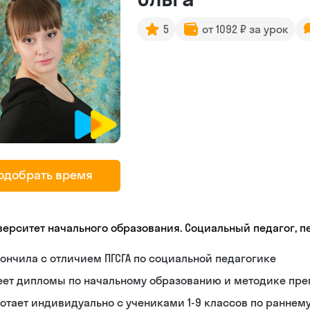
5
от 1092 ₽ за урок
одобрать время
верситет начального образования. Социальный педагог, п
ончилa с отличием ПГСГА по социальной педагогике
еет дипломы по начальному образованию и методике пр
отает индивидуально с учениками 1-9 классов по раннем