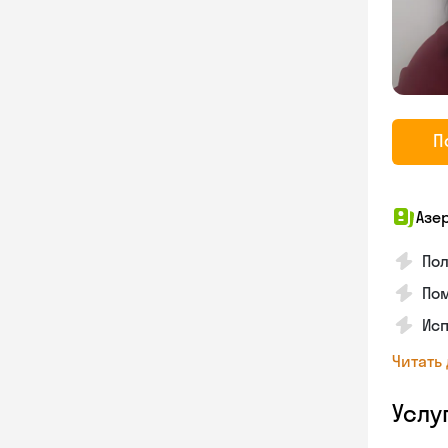
П
Азе
По
Пом
Исп
Читать
Услу