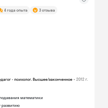
4 года опыта
3 отзыва
•
2012 г.
едагог - психолог. Высшее/законченное
еподавания математики
у развитию