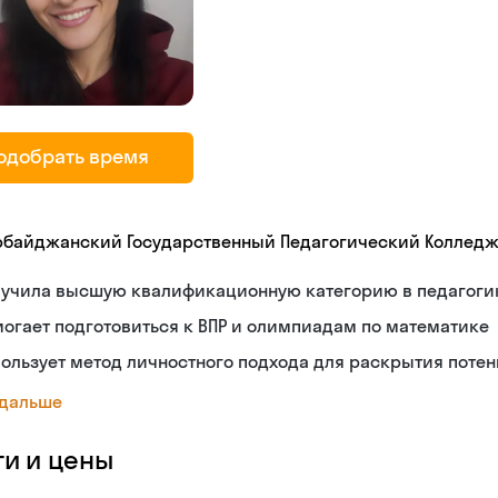
одобрать время
рбайджанский Государственный Педагогический Коллед
лучила высшую квалификационную категорию в педагоги
огает подготовиться к ВПР и олимпиадам по математике
ользует метод личностного подхода для раскрытия поте
 дальше
ги и цены