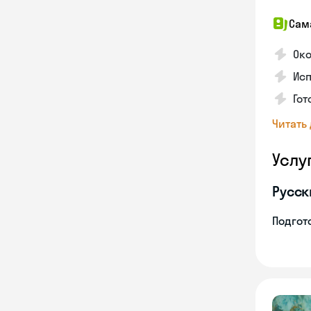
Сам
Ок
Исп
Гот
Читать
Услу
Русск
Подгото