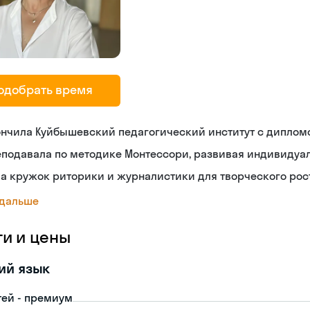
одобрать время
ончила Куйбышевский педагогический институт с диплом
еподавала по методике Монтессори, развивая индивидуа
а кружок риторики и журналистики для творческого рос
 дальше
ги и цены
ий язык
тей - премиум