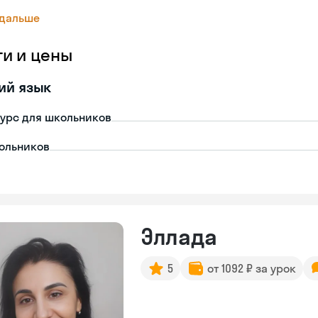
 дальше
ги и цены
ий язык
урс для школьников
ольников
Эллада
5
от 1092 ₽ за урок