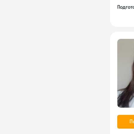
Подгото
П