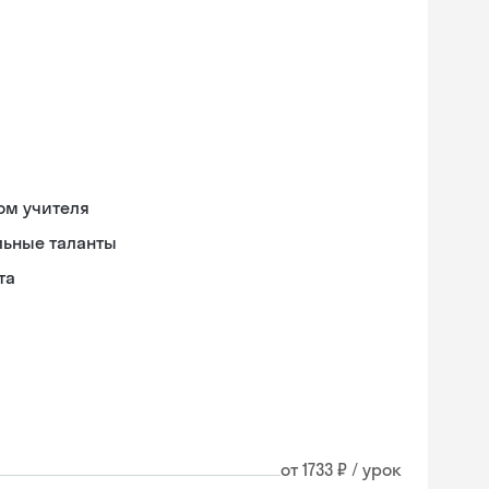
ом учителя
льные таланты
та
от 1733 ₽ / урок