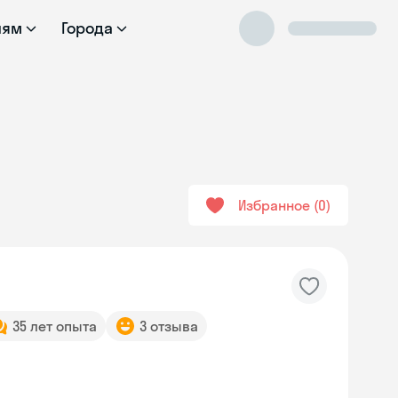
лям
Города
Избранное
0
35 лет опыта
3 отзыва