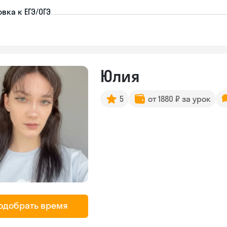
вка к ЕГЭ/ОГЭ
Юлия
5
от 1880 ₽ за урок
одобрать время