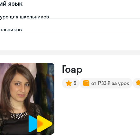
ий язык
урс для школьников
ольников
Гоар
5
от 1733 ₽ за урок