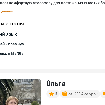
здает комфортную атмосферу для достижения высоких ба
 дальше
ги и цены
ий язык
тей - премиум
вка к ЕГЭ/ОГЭ
Ольга
5
от 1092 ₽ за урок