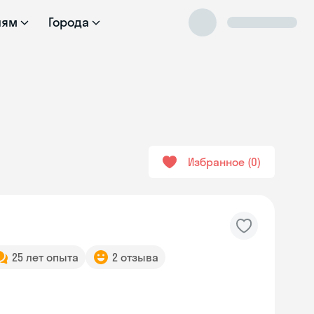
лям
Города
Избранное
0
25 лет опыта
2 отзыва