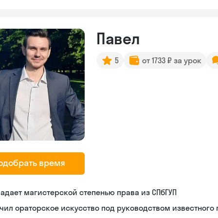
Павел
5
от 1733 ₽ за урок
одобрать время
адает магистерской степенью права из СПбГУП
чил ораторское искусство под руководством известного 