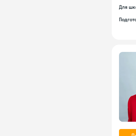
Для шк
Подгото
П