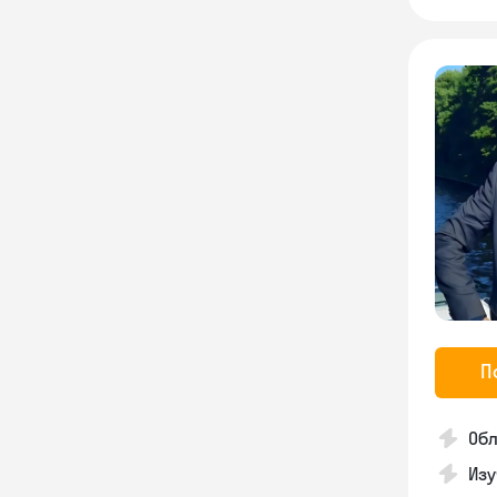
П
Обл
Изу