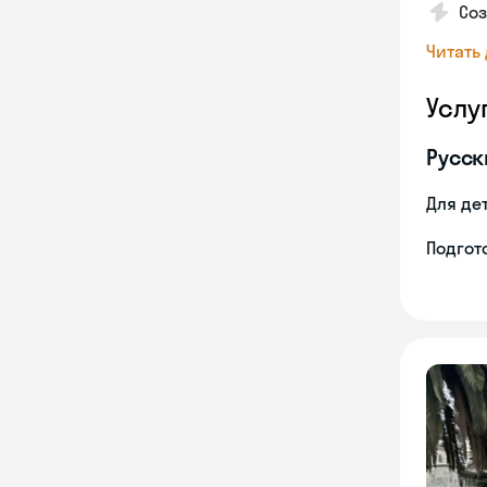
Со
Читать
Услу
Русск
Для де
Подгото